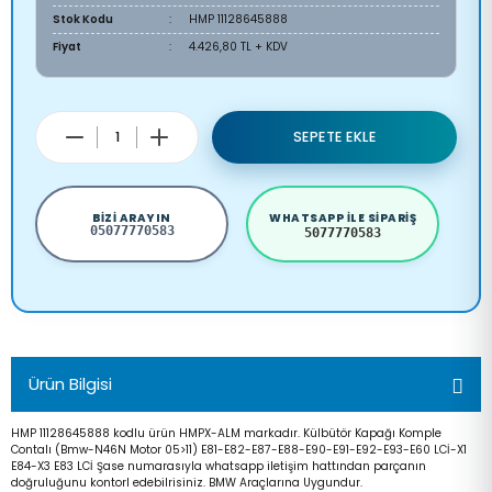
Stok Kodu
HMP 11128645888
Fiyat
4.426,80 TL + KDV
SEPETE EKLE
BIZI ARAYIN
WHATSAPP ILE SIPARIŞ
05077770583
5077770583
Ürün Bilgisi
HMP 11128645888 kodlu ürün HMPX-ALM markadır. Külbütör Kapağı Komple
Contalı (Bmw-N46N Motor 05>11) E81-E82-E87-E88-E90-E91-E92-E93-E60 LCİ-X1
E84-X3 E83 LCİ Şase numarasıyla whatsapp iletişim hattından parçanın
doğruluğunu kontorl edebilrisiniz. BMW Araçlarına Uygundur.