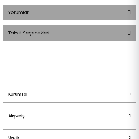
Yorumlar
Taksit Seçenekleri
Bu ürüne ilk yorumu siz yapın!
Yorum Yaz
Kurumsal
Alışveriş
Üyelik