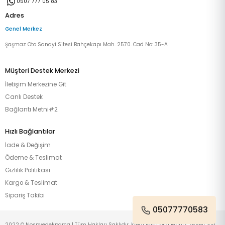
0507 777 05 83
Adres
Genel Merkez
Şaşmaz Oto Sanayi Sitesi Bahçekapı Mah. 2570. Cad No: 35-A
Müşteri Destek Merkezi
İletişim Merkezine Git
Canlı Destek
Bağlantı Metni#2
Hızlı Bağlantılar
İade & Değişim
Ödeme & Teslimat
Gizlilik Politikası
Kargo & Teslimat
Sipariş Takibi
05077770583
2022 © Nospyedekparca | Tüm Hakları Saklıdır. Kredi kartı bilgileriniz 256Bit SSL