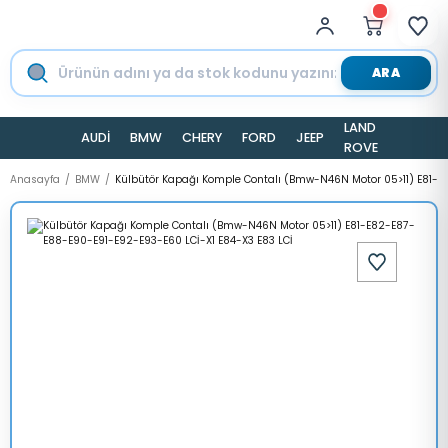
ARA
LAND
AUDİ
BMW
CHERY
FORD
JEEP
TESLA
ROVER
Anasayfa
BMW
Külbütör Kapağı Komple Contalı (Bmw-N46N Motor 05>11) E81-E