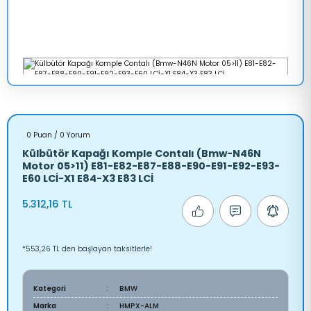
0 Puan / 0 Yorum
Külbütör Kapağı Komple Contalı (Bmw-N46N
Motor 05>11) E81-E82-E87-E88-E90-E91-E92-E93-
E60 LCİ-X1 E84-X3 E83 LCİ
5.312,16 TL
*553,26 TL den başlayan taksitlerle!
Kategori
BMW
Marka
HMPX-ALM