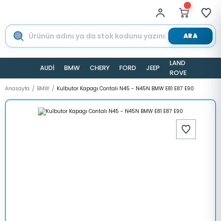
ARA
LAND
AUDİ
BMW
CHERY
FORD
JEEP
TESLA
ROVER
Anasayfa
BMW
Kulbutor Kapagı Contalı N45 - N45N BMW E81 E87 E90