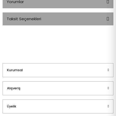
Yorumlar
Taksit Seçenekleri
Bu ürüne ilk yorumu siz yapın!
Yorum Yaz
Kurumsal
Alışveriş
Üyelik