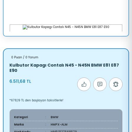
0 Puan / 0 Yorum
Kulbutor Kapagı Contalı N45 - N45N BMW E81 E87
E90
6.511,68 TL
*678,19 TL den başlayan taksitlerle!
Kategori
BMW
Marka
HMPX-ALM
Stok Kodu
HMP 11127568579