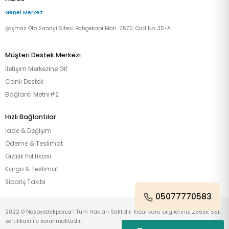
Genel Merkez
Şaşmaz Oto Sanayi Sitesi Bahçekapı Mah. 2570. Cad No: 35-A
Müşteri Destek Merkezi
İletişim Merkezine Git
Canlı Destek
Bağlantı Metni#2
Hızlı Bağlantılar
İade & Değişim
Ödeme & Teslimat
Gizlilik Politikası
Kargo & Teslimat
Sipariş Takibi
05077770583
2022 © Nospyedekparca | Tüm Hakları Saklıdır. Kredi kartı bilgileriniz 256Bit SSL
sertifikası ile korunmaktadır.