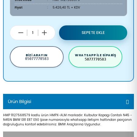
Fiyat
5.426,40 TL + KDV
SEPETE EKLE
BIZI ARAYIN
WHATSAPP ILE SIPARIŞ
05077770583
5077770583
Ürün Bilgisi
HMP 11127568579 kodlu ürün HMPX-ALM markadır. Kulbutor Kapagı Contalı N45 -
N45N BMW E81 E87 E90 Şase numarasıyla whatsapp iletişim hattından parçanın
doğruluğunu kontorl edebilrisiniz. BMW Araçlarına Uygundur.