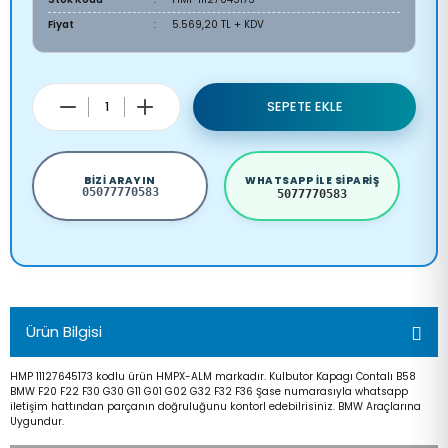
Fiyat
5.569,20 TL + KDV
SEPETE EKLE
BIZI ARAYIN
WHATSAPP ILE SIPARIŞ
05077770583
5077770583
Ürün Bilgisi
HMP 11127645173 kodlu ürün HMPX-ALM markadır. Kulbutor Kapagı Contalı B58
BMW F20 F22 F30 G30 G11 G01 G02 G32 F32 F36 Şase numarasıyla whatsapp
iletişim hattından parçanın doğruluğunu kontorl edebilrisiniz. BMW Araçlarına
Uygundur.