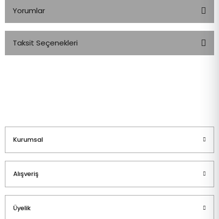
Yorumlar
Taksit Seçenekleri
Bu ürüne ilk yorumu siz yapın!
Yorum Yaz
Kurumsal
Alışveriş
Üyelik