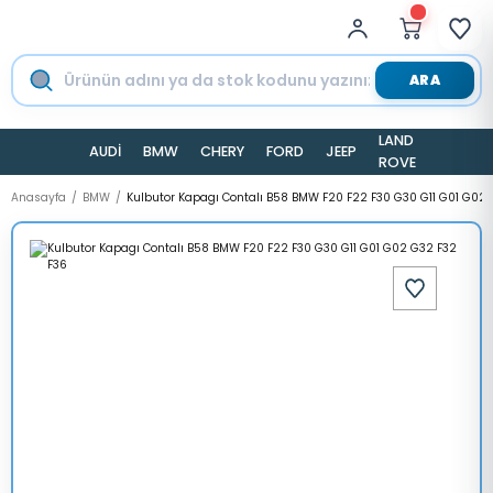
ARA
LAND
AUDİ
BMW
CHERY
FORD
JEEP
TESLA
ROVER
Anasayfa
BMW
Kulbutor Kapagı Contalı B58 BMW F20 F22 F30 G30 G11 G01 G02 