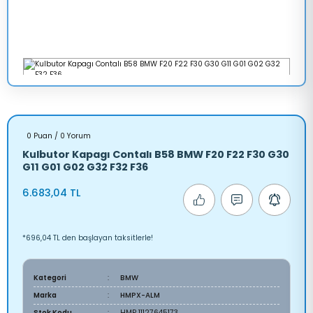
0 Puan / 0 Yorum
Kulbutor Kapagı Contalı B58 BMW F20 F22 F30 G30
G11 G01 G02 G32 F32 F36
6.683,04 TL
*696,04 TL den başlayan taksitlerle!
Kategori
BMW
Marka
HMPX-ALM
Stok Kodu
HMP 11127645173