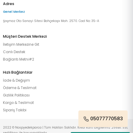
Adres
Genel Merkez
Şaşmaz Oto Sanayi Sitesi Bahçekapı Mah. 2570. Cad No: 35-A
Müşteri Destek Merkezi
İletişim Merkezine Git
Canlı Destek
Bağlantı Metni#2
Hızlı Bağlantılar
İade & Değişim
Ödeme & Teslimat
Gizlilik Politikası
Kargo & Teslimat
Sipariş Takibi
05077770583
2022 © Nospyedekparca | Tüm Hakları Saklıdır. Kredi kartı bilgileriniz 256Bit SSL
sertifikası ile korunmaktadır.