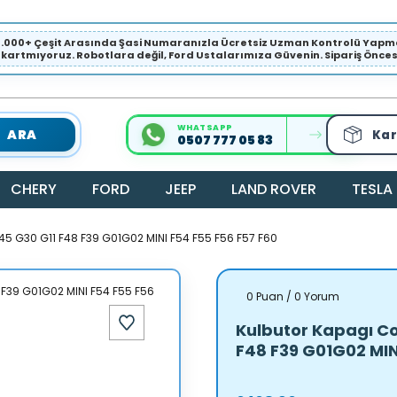
1.000+ Çeşit Arasında Şasi Numaranızla Ücretsiz Uzman Kontrolü Ya
ıkartmıyoruz. Robotlara değil, Ford Ustalarımıza Güvenin. Sipariş Öncesi 
WHATSAPP
ARA
Kar
0507 777 05 83
CHERY
FORD
JEEP
LAND ROVER
TESLA
45 G30 G11 F48 F39 G01G02 MINI F54 F55 F56 F57 F60
0 Puan / 0 Yorum
Kulbutor Kapagı Co
F48 F39 G01G02 MIN