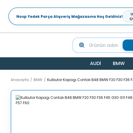
1
Nosp Yedek Parça Alışveriş Mağazasına Hoş Geldiniz!
Ç
AUDİ
BMW
Anasayfa
BMW
Kulbutor Kapagı Contalı B48 BMW F20 F30 F36 F