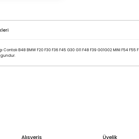
leri
gı Contalı B48 BMW F20 F30 F36 F45 G30 G11 F48 F39 G01G02 MINI F54 F55 
ygundur.
Bu ürüne ilk yorumu siz yapın!
Yorum Yaz
Alışveriş
Üyelik