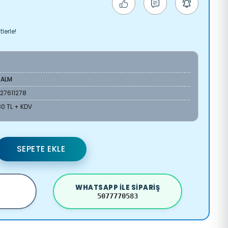
lerle!
-ALM
127611278
80 TL + KDV
SEPETE EKLE
WHATSAPP ILE SIPARIŞ
5077770583