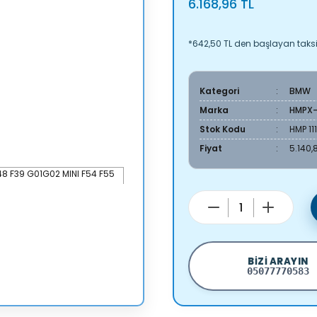
6.168,96 TL
*642,50 TL den başlayan taksit
Kategori
BMW
Marka
HMPX
Stok Kodu
HMP 11
Fiyat
5.140,
BIZI ARAYIN
05077770583