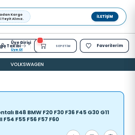
pmadan Kargo
İLETIŞIM
Teyit Alınız.
Üye Girişi
Favorilerim
go Takibi
SEPETIM
Üye Ol
VOLKSWAGEN
ntalı B48 BMW F20 F30 F36 F45 G30 G11
I F54 F55 F56 F57 F60