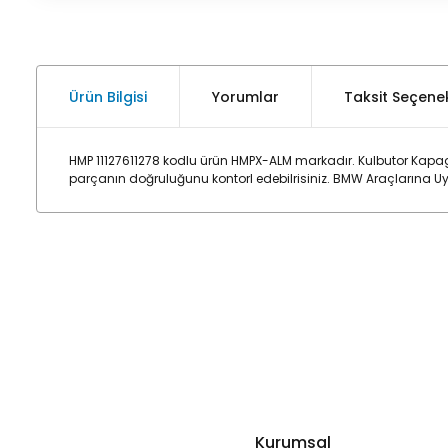
Ürün Bilgisi
Yorumlar
Taksit Seçenek
HMP 11127611278 kodlu ürün HMPX-ALM markadır. Kulbutor Kapa
parçanın doğruluğunu kontorl edebilrisiniz. BMW Araçlarına U
Kurumsal