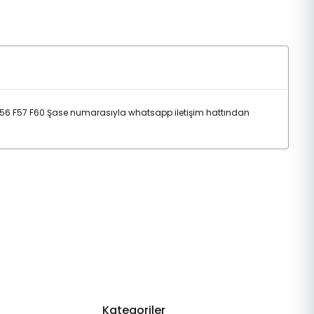
F56 F57 F60 Şase numarasıyla whatsapp iletişim hattından
Kategoriler