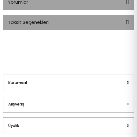
Yorumlar
Taksit Seçenekleri
Bu ürüne ilk yorumu siz yapın!
Yorum Yaz
Kurumsal
Alışveriş
Üyelik