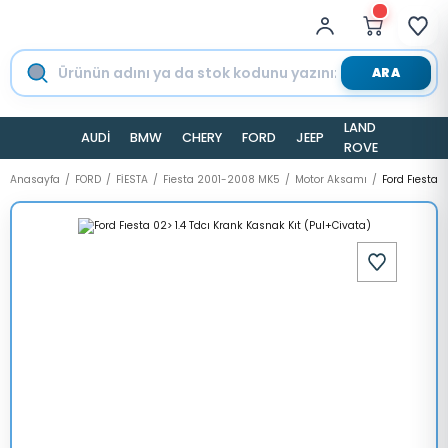
ARA
LAND
AUDİ
BMW
CHERY
FORD
JEEP
TESLA
ROVER
Anasayfa
FORD
FİESTA
Fiesta 2001-2008 MK5
Motor Aksamı
Ford Fıesta 