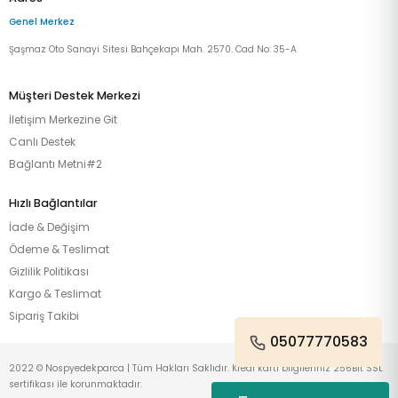
Genel Merkez
Şaşmaz Oto Sanayi Sitesi Bahçekapı Mah. 2570. Cad No: 35-A
Müşteri Destek Merkezi
İletişim Merkezine Git
Canlı Destek
Bağlantı Metni#2
Hızlı Bağlantılar
İade & Değişim
Ödeme & Teslimat
Gizlilik Politikası
Kargo & Teslimat
Sipariş Takibi
05077770583
2022 © Nospyedekparca | Tüm Hakları Saklıdır. Kredi kartı bilgileriniz 256Bit SSL
sertifikası ile korunmaktadır.