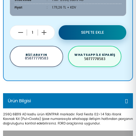
Fiyat
1.711,26 TL + KDV
SEPETE EKLE
BIZI ARAYIN
WHATSAPP ILE SIPARIŞ
05077770583
5077770583
Ürün Bilgisi
2S6Q 6B319 AD kodlu ürün KENTPAR markadır. Ford Fıesta 02> 1.4 Tdcı Krank
Kasnak Kıt (Pul+Civata) Şase numarasıyla whatsapp iletişim hattından parçanın
doğruluğunu kontrol edebilirsiniz. FORD araçlarına uygundur.