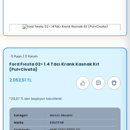
0 Puan / 0 Yorum
Ford Fıesta 02> 1.4 Tdcı Krank Kasnak Kıt
(Pul+Civata)
2.053,51 TL
*213,87 TL den başlayan taksitlerle!
Kategori
Motor Aksamı
Marka
KENTPAR
Stok Kodu
HMP 2S6Q 6B319 AD