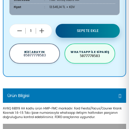
Fiyat
13.545,14 TL + KDV
SEPETE EKLE
BIZI ARAYIN
WHATSAPP ILE SIPARIŞ
05077770583
5077770583
Ürün Bilgisi
AV6Q 6B319 AA kodlu ürün HMP-FMC markadır. Ford Fıesta/Focus/Courıer Krank
Kasnak 1.6-1.5 Tdcı Şase numarasıyla whatsapp iletişim hattından parçanın
doğruluğunu kontrol edebilirsiniz. FORD araçlarına uygundur.