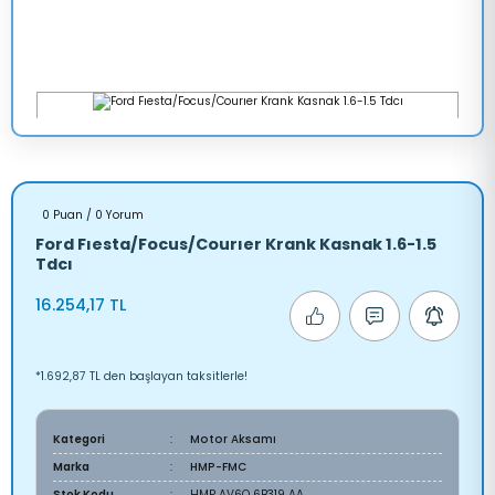
0 Puan / 0 Yorum
Ford Fıesta/Focus/Courıer Krank Kasnak 1.6-1.5
Tdcı
16.254,17 TL
*1.692,87 TL den başlayan taksitlerle!
Kategori
Motor Aksamı
Marka
HMP-FMC
Stok Kodu
HMP AV6Q 6B319 AA