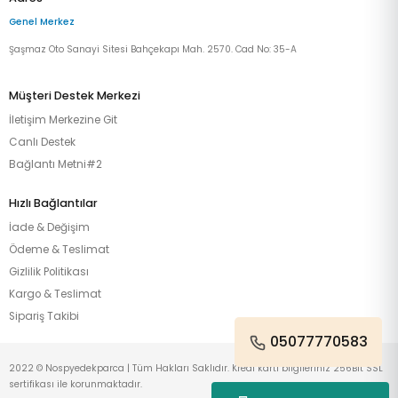
Genel Merkez
Şaşmaz Oto Sanayi Sitesi Bahçekapı Mah. 2570. Cad No: 35-A
Müşteri Destek Merkezi
İletişim Merkezine Git
Canlı Destek
Bağlantı Metni#2
Hızlı Bağlantılar
İade & Değişim
Ödeme & Teslimat
Gizlilik Politikası
Kargo & Teslimat
Sipariş Takibi
05077770583
2022 © Nospyedekparca | Tüm Hakları Saklıdır. Kredi kartı bilgileriniz 256Bit SSL
sertifikası ile korunmaktadır.