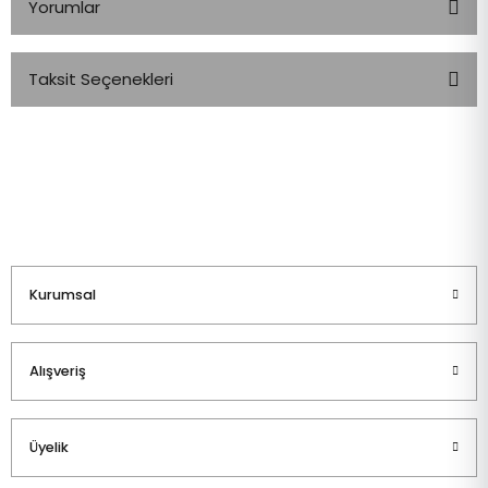
Yorumlar
Taksit Seçenekleri
Bu ürüne ilk yorumu siz yapın!
Yorum Yaz
Kurumsal
Alışveriş
Üyelik