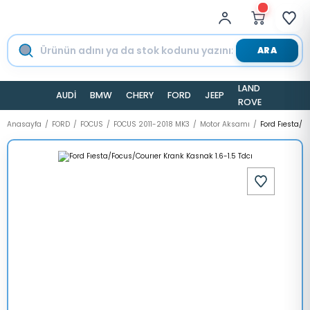
ARA
LAND
AUDİ
BMW
CHERY
FORD
JEEP
TESLA
ROVER
Anasayfa
FORD
FOCUS
FOCUS 2011-2018 MK3
Motor Aksamı
Ford Fıesta/F