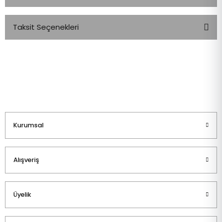
Taksit Seçenekleri
Bu ürüne ilk yorumu siz yapın!
Yorum Yaz
Kurumsal
Alışveriş
Üyelik