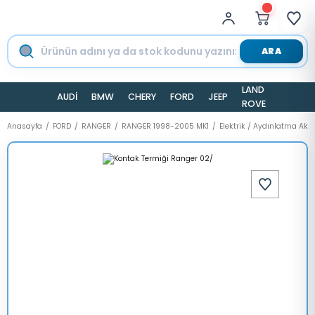
ARA
LAND
AUDİ
BMW
CHERY
FORD
JEEP
TESLA
ROVER
Anasayfa
FORD
RANGER
RANGER 1998-2005 MK1
Elektrik / Aydınlatma Ak