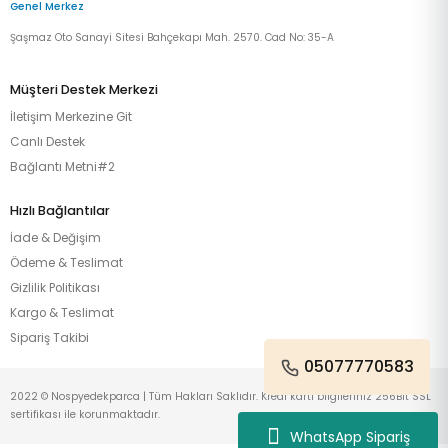
Genel Merkez
Şaşmaz Oto Sanayi Sitesi Bahçekapı Mah. 2570. Cad No: 35-A
Müşteri Destek Merkezi
İletişim Merkezine Git
Canlı Destek
Bağlantı Metni#2
Hızlı Bağlantılar
İade & Değişim
Ödeme & Teslimat
Gizlilik Politikası
Kargo & Teslimat
Sipariş Takibi
05077770583
2022 © Nospyedekparca | Tüm Hakları Saklıdır. Kredi kartı bilgileriniz 256Bit SSL
sertifikası ile korunmaktadır.
WhatsApp Sipariş