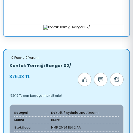
0 Puan / 0 Yorum
Kontak Termiği Ranger 02/
376,33 TL
*39,19 TL den başlayan taksitlerle!
Kategori
Elektrik / Aydınlatma Aksamı
Marka
HMPX
Stok Kodu
HMP 2M34 11572 AA