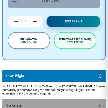
Fiyat
313,61 TL + KDV
SEPETE EKLE
BIZI ARAYIN
WHATSAPP ILE SIPARIŞ
05077770583
5077770583
Ürün Bilgisi
HMP 2M34 11572 AA kodlu ürün İTHAL markadır. KONTAK TERMİĞİ RANGER 02> Şase
numarasıyla whatsapp iletişim hattından parçanın doğruluğunu kontorl
edebilrisiniz. FORD Araçlarına Uygundur.
Yorumlar