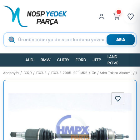
ARA
LAND
AUDİ
BMW
CHERY
FORD
JEEP
TESLA
ROVER
Anasayfa
FORD
FOCUS
FOCUS 2005-2011 MK2
Ön / Arka Takım Aksamı
Ko