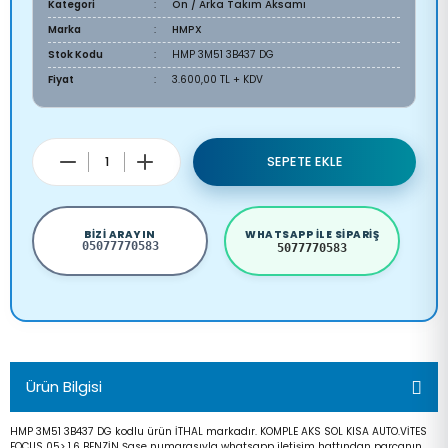
Kategori
Ön / Arka Takım Aksamı
Marka
HMPX
Stok Kodu
HMP 3M51 3B437 DG
Fiyat
3.600,00 TL + KDV
SEPETE EKLE
BIZI ARAYIN
WHATSAPP ILE SIPARIŞ
05077770583
5077770583
Ürün Bilgisi
HMP 3M51 3B437 DG kodlu ürün İTHAL markadır. KOMPLE AKS SOL KISA AUTO.VİTES
FOCUS 05> 1.6 BENZİN Şase numarasıyla whatsapp iletişim hattından parçanın