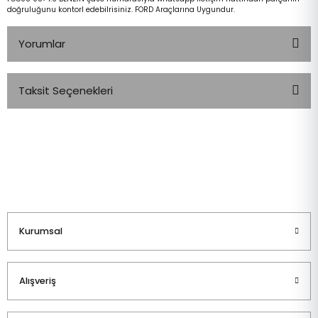
doğruluğunu kontorl edebilrisiniz. FORD Araçlarına Uygundur.
Yorumlar
Taksit Seçenekleri
Bu ürüne ilk yorumu siz yapın!
Yorum Yaz
Kurumsal
Alışveriş