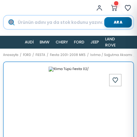
ARA
LAND
AUDİ
BMW
CHERY
FORD
JEEP
TESLA
ROVER
Anasayfa
FORD
FİESTA
Fiesta 2001-2008 MK5
Isıtma / Soğutma Aksamı