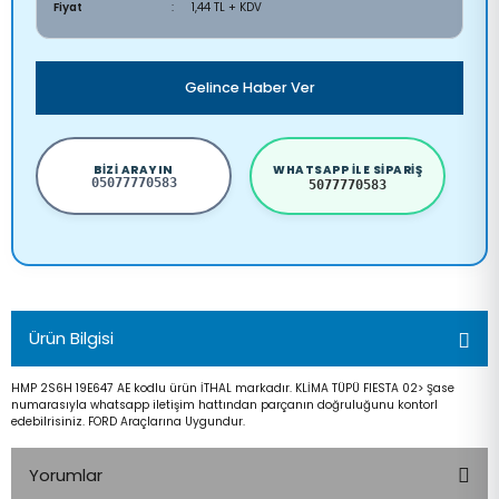
Fiyat
1,44 TL + KDV
Gelince Haber Ver
BIZI ARAYIN
WHATSAPP ILE SIPARIŞ
05077770583
5077770583
Ürün Bilgisi
HMP 2S6H 19E647 AE kodlu ürün İTHAL markadır. KLİMA TÜPÜ FIESTA 02> Şase
numarasıyla whatsapp iletişim hattından parçanın doğruluğunu kontorl
edebilrisiniz. FORD Araçlarına Uygundur.
Yorumlar