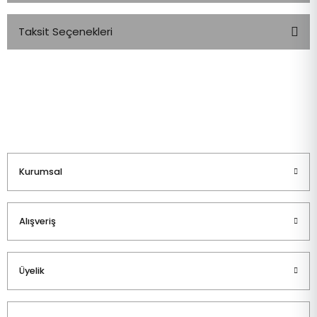
Taksit Seçenekleri
Bu ürüne ilk yorumu siz yapın!
Yorum Yaz
Kurumsal
Alışveriş
Üyelik