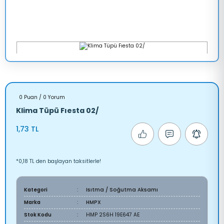
0 Puan / 0 Yorum
Klima Tüpü Fıesta 02/
1,73 TL
*0,18 TL den başlayan taksitlerle!
Kategori
Isıtma / Soğutma Aksamı
Marka
HMPX
Stok Kodu
HMP 2S6H 19E647 AE