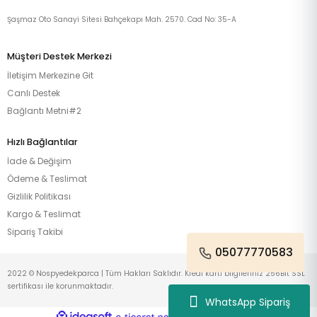
Şaşmaz Oto Sanayi Sitesi Bahçekapı Mah. 2570. Cad No: 35-A
Müşteri Destek Merkezi
İletişim Merkezine Git
Canlı Destek
Bağlantı Metni#2
Hızlı Bağlantılar
İade & Değişim
Ödeme & Teslimat
Gizlilik Politikası
Kargo & Teslimat
Sipariş Takibi
05077770583
2022 © Nospyedekparca | Tüm Hakları Saklıdır. Kredi kartı bilgileriniz 256Bit SSL
sertifikası ile korunmaktadır.
WhatsApp Sipariş
ideasoft
ile