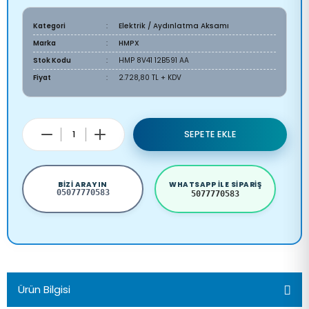
Kategori
Elektrik / Aydınlatma Aksamı
Marka
HMPX
Stok Kodu
HMP 8V41 12B591 AA
Fiyat
2.728,80 TL + KDV
SEPETE EKLE
BIZI ARAYIN
WHATSAPP ILE SIPARIŞ
05077770583
5077770583
Ürün Bilgisi