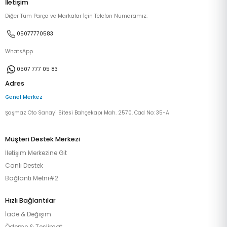
İletişim
Diğer Tüm Parça ve Markalar İçin Telefon Numaramız:
05077770583
WhatsApp
0507 777 05 83
Adres
Genel Merkez
Şaşmaz Oto Sanayi Sitesi Bahçekapı Mah. 2570. Cad No: 35-A
Müşteri Destek Merkezi
İletişim Merkezine Git
Canlı Destek
Bağlantı Metni#2
Hızlı Bağlantılar
İade & Değişim
Ödeme & Teslimat