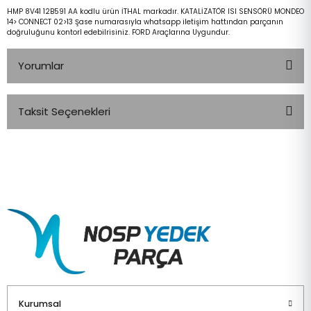
HMP 8V41 12B591 AA kodlu ürün İTHAL markadır. KATALİZATÖR ISI SENSÖRÜ MONDEO
14> CONNECT 02>13 Şase numarasıyla whatsapp iletişim hattından parçanın
doğruluğunu kontorl edebilrisiniz. FORD Araçlarına Uygundur.
Yorumlar
Taksit Seçenekleri
Bu ürüne ilk yorumu siz yapın!
Yorum Yaz
Kurumsal