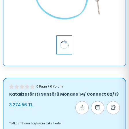
TRANSİT 
V347
LAXY
TRANSİT 
V363
A
MONDEO
ANGER
SCORPİO
0 Puan / 0 Yorum
Katalizatör Isı Sensörü Mondeo 14/ Connect 02/13
RRA
3.274,56 TL
AUNUS
*341,05 TL den başlayan taksitlerle!
RANSİT