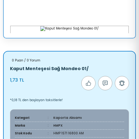
0 Puan / 0 Yorum
Kaput Menteşesi Sağ Mondeo 01/
1,73 TL
*0,18 TL den başlayan taksitlerle!
Kategori
Kaporta Aksamı
Marka
HMPX
Stok Kodu
HMP 1S71 16800 AM