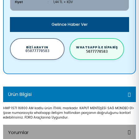
Fiyat
1,44 TL + KDV
Gelince Haber Ver
BIZI ARAYIN
WHATSAPP ILE SIPARIŞ
05077770583
5077770583
Ürün Bilgisi
HMP 1S71 16800 AM kodlu ürün İTHAL markadır. KAPUT MENTEŞESİ SAĞ MONDEO 01>
Şase numarasıyla whatsapp iletişim hattından parçanın doğruluğunu kontorl
edebilrisiniz. FORD Araçlarına Uygundur.
Yorumlar