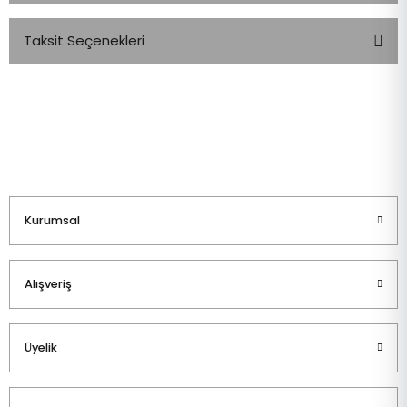
Taksit Seçenekleri
Bu ürüne ilk yorumu siz yapın!
Yorum Yaz
Kurumsal
Alışveriş
Üyelik