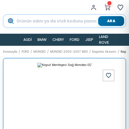
ARA
LAND
AUDİ
BMW
CHERY
FORD
JEEP
TESLA
ROVER
Anasayfa
FORD
MONDEO
MONDEO 2000-2007 MK3
Kaporta Aksamı
Kaput