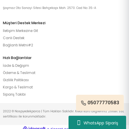
Şaşmaz Oto Sanayi Sitesi Bahçekapı Mah. 2570. Cad No: 35-A
Müşteri Destek Merkezi
İletişim Merkezine Git
Canlı Destek
Bağlantı Metni#2
Hızlı Bağlantılar
İade & Değişim
Ödeme & Teslimat
Gizlilik Politikası
Kargo & Teslimat
Sipariş Takibi
05077770583
2022 © Nospyedekparca | Tüm Hakları Saklıdır. Kredi kartı bilgileriniz 256Bit SSL
sertifikası ile korunmaktadır.
WhatsApp Sipariş
ideasoft
ile