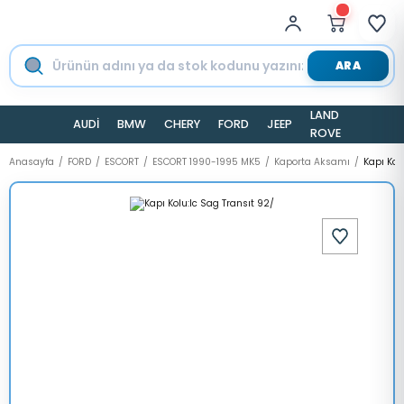
ARA
LAND
AUDİ
BMW
CHERY
FORD
JEEP
TESLA
ROVER
Anasayfa
FORD
ESCORT
ESCORT 1990-1995 MK5
Kaporta Aksamı
Kapı Kol