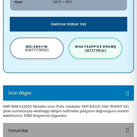
Fiyat
1,44 TL + KDV
Gelince Haber Ver
BIZI ARAYIN
WHATSAPP ILE SIPARIŞ
05077770583
5077770583
Ürün Bilgisi
HMP 91AB A22600 AB kodlu ürün İTHAL markadır. KAPI KOLU:IC SAG TRANSIT 92>
Şase numarasıyla whatsapp iletişim hattından parçanın doğruluğunu kontorl
edebilrisiniz. FORD Araçlarına Uygundur.
Yorumlar