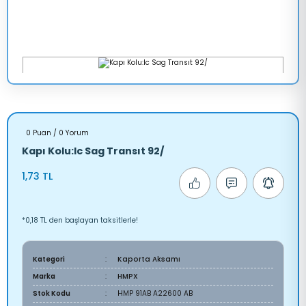
0 Puan / 0 Yorum
Kapı Kolu:Ic Sag Transıt 92/
1,73 TL
*0,18 TL den başlayan taksitlerle!
Kategori
Kaporta Aksamı
Marka
HMPX
Stok Kodu
HMP 91AB A22600 AB