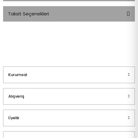
Taksit Seçenekleri
Bu ürüne ilk yorumu siz yapın!
Yorum Yaz
Kurumsal
Alışveriş
Üyelik