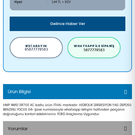
Fiyat
1,44 TL + KDV
Gelince Haber Ver
BIZI ARAYIN
WHATSAPP ILE SIPARIŞ
05077770583
5077770583
Ürün Bilgisi
HMP 4M51 3R700 AC kodlu ürün İTHAL markadır. HİDROLİK DİREKSİYON YAG DEPOSU
BENZİNLİ FOCUS 04> Şase numarasıyla whatsapp iletişim hattından parçanın
doğruluğunu kontorl edebilrisiniz. FORD Araçlarına Uygundur.
Yorumlar