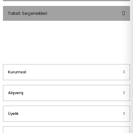
Taksit Seçenekleri
Bu ürüne ilk yorumu siz yapın!
Yorum Yaz
Kurumsal
Alışveriş
Üyelik