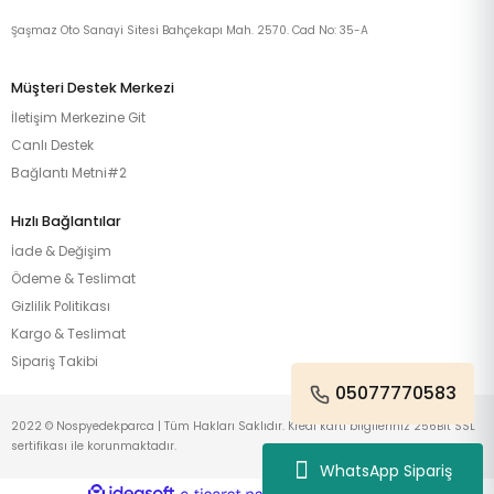
Şaşmaz Oto Sanayi Sitesi Bahçekapı Mah. 2570. Cad No: 35-A
Müşteri Destek Merkezi
İletişim Merkezine Git
Canlı Destek
Bağlantı Metni#2
Hızlı Bağlantılar
İade & Değişim
Ödeme & Teslimat
Gizlilik Politikası
Kargo & Teslimat
Sipariş Takibi
05077770583
2022 © Nospyedekparca | Tüm Hakları Saklıdır. Kredi kartı bilgileriniz 256Bit SSL
sertifikası ile korunmaktadır.
WhatsApp Sipariş
ideasoft
ile