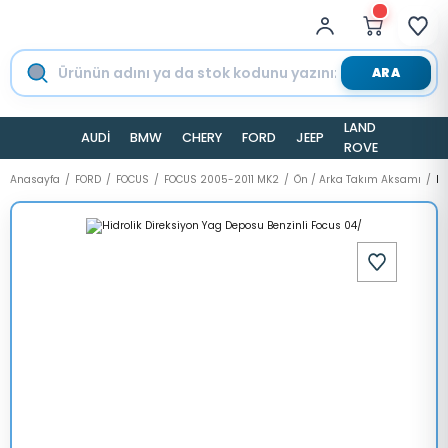
ARA
LAND
AUDİ
BMW
CHERY
FORD
JEEP
TESLA
ROVER
Anasayfa
FORD
FOCUS
FOCUS 2005-2011 MK2
Ön / Arka Takım Aksamı
Hi