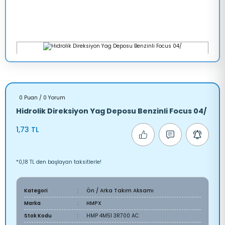
0 Puan / 0 Yorum
Hidrolik Direksiyon Yag Deposu Benzinli Focus 04/
1,73 TL
*0,18 TL den başlayan taksitlerle!
Kategori
Ön / Arka Takım Aksamı
Marka
HMPX
Stok Kodu
HMP 4M51 3R700 AC