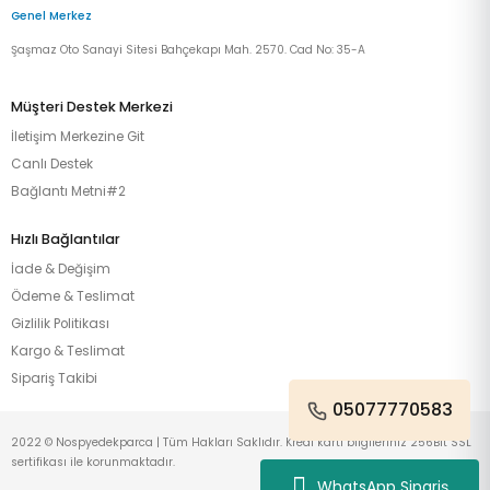
Genel Merkez
Şaşmaz Oto Sanayi Sitesi Bahçekapı Mah. 2570. Cad No: 35-A
Müşteri Destek Merkezi
İletişim Merkezine Git
Canlı Destek
Bağlantı Metni#2
Hızlı Bağlantılar
İade & Değişim
Ödeme & Teslimat
Gizlilik Politikası
Kargo & Teslimat
Sipariş Takibi
05077770583
2022 © Nospyedekparca | Tüm Hakları Saklıdır. Kredi kartı bilgileriniz 256Bit SSL
sertifikası ile korunmaktadır.
WhatsApp Sipariş