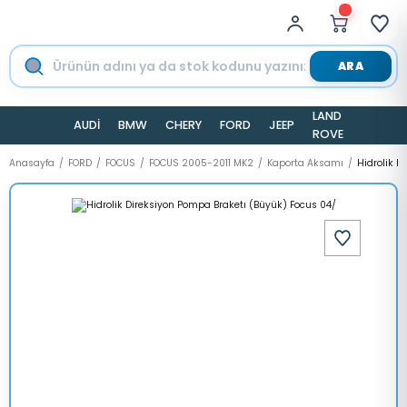
ARA
LAND
AUDİ
BMW
CHERY
FORD
JEEP
TESLA
ROVER
Anasayfa
FORD
FOCUS
FOCUS 2005-2011 MK2
Kaporta Aksamı
Hidrolik D