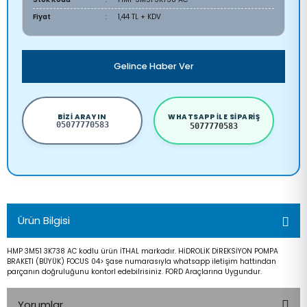
Fiyat
1,44 TL + KDV
Gelince Haber Ver
BIZI ARAYIN
WHATSAPP ILE SIPARIŞ
05077770583
5077770583
Ürün Bilgisi
HMP 3M51 3K738 AC kodlu ürün İTHAL markadır. HİDROLİK DİREKSİYON POMPA
BRAKETI (BÜYÜK) FOCUS 04> Şase numarasıyla whatsapp iletişim hattından
parçanın doğruluğunu kontorl edebilrisiniz. FORD Araçlarına Uygundur.
Yorumlar