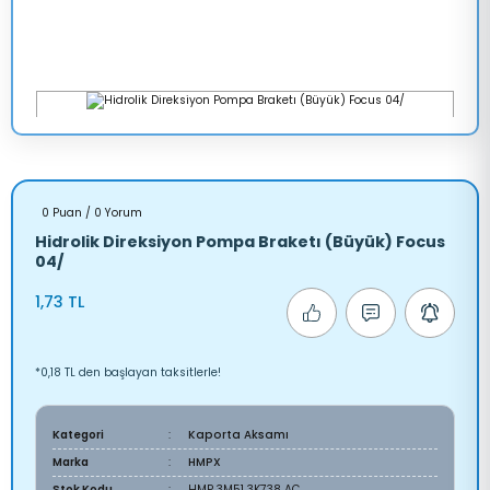
0 Puan / 0 Yorum
Hidrolik Direksiyon Pompa Braketı (Büyük) Focus
04/
1,73 TL
*0,18 TL den başlayan taksitlerle!
Kategori
Kaporta Aksamı
Marka
HMPX
Stok Kodu
HMP 3M51 3K738 AC