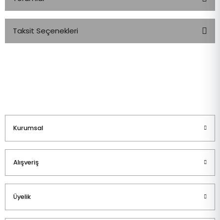
Taksit Seçenekleri
Bu ürüne ilk yorumu siz yapın!
Yorum Yaz
Kurumsal
Alışveriş
Üyelik