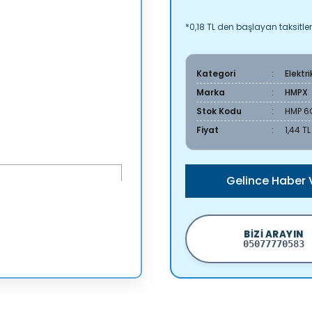
*0,18 TL den başlayan taksitler
Kategori
Elektr
Marka
HMPX
Stok Kodu
HMP 6
Fiyat
1,44 T
Gelince Haber 
BIZI ARAYIN
05077770583