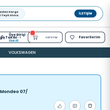
pmadan Kargo
İLETIŞIM
Teyit Alınız.
Üye Girişi
Favorilerim
go Takibi
SEPETIM
Üye Ol
VOLKSWAGEN
 Mondeo 07/