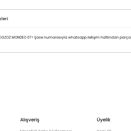
leri
GZOZ MONDEO 07> Şase numarasıyla whatsapp iletişim hattından parçanın
Bu ürüne ilk yorumu siz yapın!
Yorum Yaz
Alışveriş
Üyelik