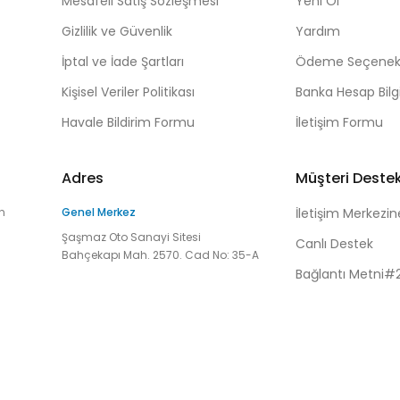
Mesafeli Satış Sözleşmesi
Yeni Ol
Gizlilik ve Güvenlik
Yardım
İptal ve İade Şartları
Ödeme Seçenekl
Kişisel Veriler Politikası
Banka Hesap Bilgi
Havale Bildirim Formu
İletişim Formu
Adres
Müşteri Deste
n
Genel Merkez
İletişim Merkezin
Şaşmaz Oto Sanayi Sitesi
Canlı Destek
Bahçekapı Mah. 2570. Cad No: 35-A
Bağlantı Metni#