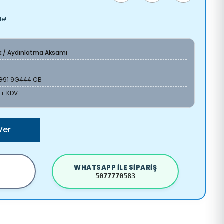
le!
ik / Aydınlatma Aksamı
G91 9G444 CB
L + KDV
Ver
WHATSAPP ILE SIPARIŞ
5077770583