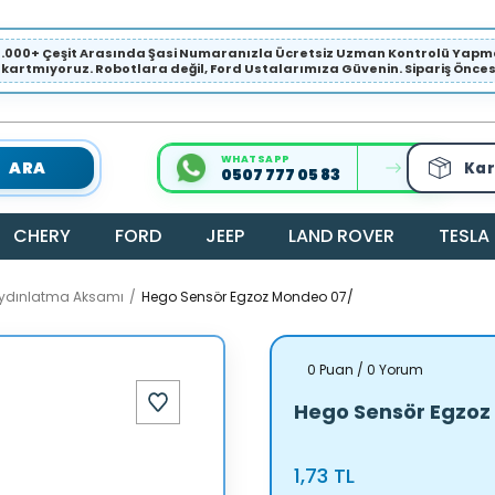
1.000+ Çeşit Arasında Şasi Numaranızla Ücretsiz Uzman Kontrolü Ya
ıkartmıyoruz. Robotlara değil, Ford Ustalarımıza Güvenin. Sipariş Öncesi 
WHATSAPP
ARA
Kar
0507 777 05 83
CHERY
FORD
JEEP
LAND ROVER
TESLA
/ Aydınlatma Aksamı
Hego Sensör Egzoz Mondeo 07/
0 Puan / 0 Yorum
Hego Sensör Egzoz
1,73 TL