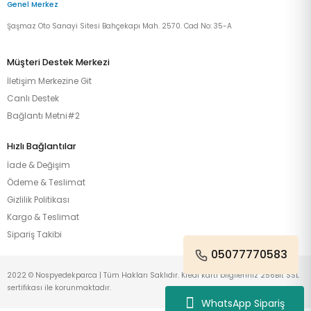
Genel Merkez
Şaşmaz Oto Sanayi Sitesi Bahçekapı Mah. 2570. Cad No: 35-A
Müşteri Destek Merkezi
İletişim Merkezine Git
Canlı Destek
Bağlantı Metni#2
Hızlı Bağlantılar
İade & Değişim
Ödeme & Teslimat
Gizlilik Politikası
Kargo & Teslimat
Sipariş Takibi
05077770583
2022 © Nospyedekparca | Tüm Hakları Saklıdır. Kredi kartı bilgileriniz 256Bit SSL
sertifikası ile korunmaktadır.
WhatsApp Sipariş