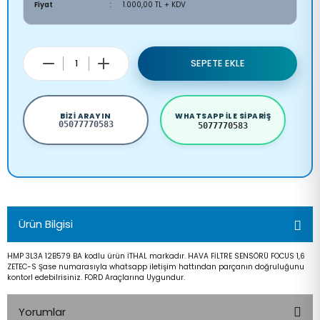
Fiyat
1.000,00 TL + KDV
SEPETE EKLE
BIZI ARAYIN
WHATSAPP ILE SIPARIŞ
05077770583
5077770583
Ürün Bilgisi
HMP 3L3A 12B579 BA kodlu ürün İTHAL markadır. HAVA FİLTRE SENSÖRÜ FOCUS 1,6
ZETEC-S Şase numarasıyla whatsapp iletişim hattından parçanın doğruluğunu
kontorl edebilrisiniz. FORD Araçlarına Uygundur.
Yorumlar