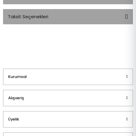
Taksit Seçenekleri
Bu ürüne ilk yorumu siz yapın!
Yorum Yaz
Kurumsal
Alışveriş
Üyelik