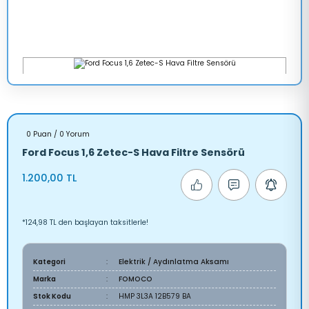
0 Puan / 0 Yorum
Ford Focus 1,6 Zetec-S Hava Filtre Sensörü
1.200,00 TL
*124,98 TL den başlayan taksitlerle!
Kategori
Elektrik / Aydınlatma Aksamı
Marka
FOMOCO
Stok Kodu
HMP 3L3A 12B579 BA