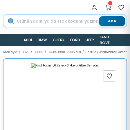
ARA
LAND
AUDİ
BMW
CHERY
FORD
JEEP
TESLA
ROVER
Anasayfa
FORD
FOCUS
FOCUS 1998-2005 MK1
Elektrik / Aydınlatma Aksamı