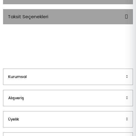
Taksit Seçenekleri
Bu ürüne ilk yorumu siz yapın!
Yorum Yaz
Kurumsal
Alışveriş
Üyelik