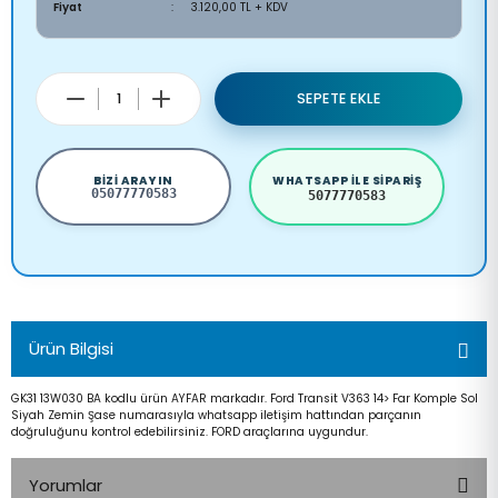
Fiyat
3.120,00 TL + KDV
SEPETE EKLE
BIZI ARAYIN
WHATSAPP ILE SIPARIŞ
05077770583
5077770583
Ürün Bilgisi
GK31 13W030 BA kodlu ürün AYFAR markadır. Ford Transit V363 14> Far Komple Sol
Siyah Zemin Şase numarasıyla whatsapp iletişim hattından parçanın
doğruluğunu kontrol edebilirsiniz. FORD araçlarına uygundur.
Yorumlar