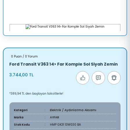
0 Puan / 0 Yorum
Ford Transit V363 14> Far Komple Sol Siyah Zemin
3.744,00 TL
*389,94 TL den başlayan taksitlerle!
Kategori
Elektrik / Aydınlatma Aksamı
Marka
AYFAR
Stok Kodu
HMP GK31 13W030 BA