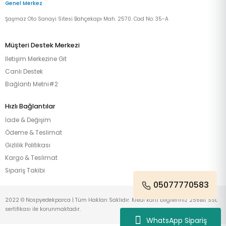
Genel Merkez
Şaşmaz Oto Sanayi Sitesi Bahçekapı Mah. 2570. Cad No: 35-A
Müşteri Destek Merkezi
İletişim Merkezine Git
Canlı Destek
Bağlantı Metni#2
Hızlı Bağlantılar
İade & Değişim
Ödeme & Teslimat
Gizlilik Politikası
Kargo & Teslimat
Sipariş Takibi
05077770583
2022 © Nospyedekparca | Tüm Hakları Saklıdır. Kredi kartı bilgileriniz 256Bit SSL
sertifikası ile korunmaktadır.
WhatsApp Sipariş