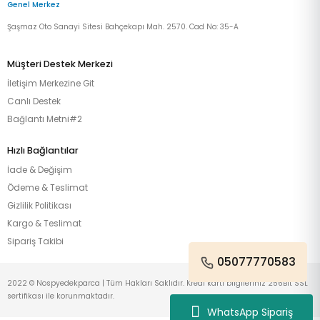
Genel Merkez
Şaşmaz Oto Sanayi Sitesi Bahçekapı Mah. 2570. Cad No: 35-A
Müşteri Destek Merkezi
İletişim Merkezine Git
Canlı Destek
Bağlantı Metni#2
Hızlı Bağlantılar
İade & Değişim
Ödeme & Teslimat
Gizlilik Politikası
Kargo & Teslimat
Sipariş Takibi
05077770583
2022 © Nospyedekparca | Tüm Hakları Saklıdır. Kredi kartı bilgileriniz 256Bit SSL
sertifikası ile korunmaktadır.
WhatsApp Sipariş