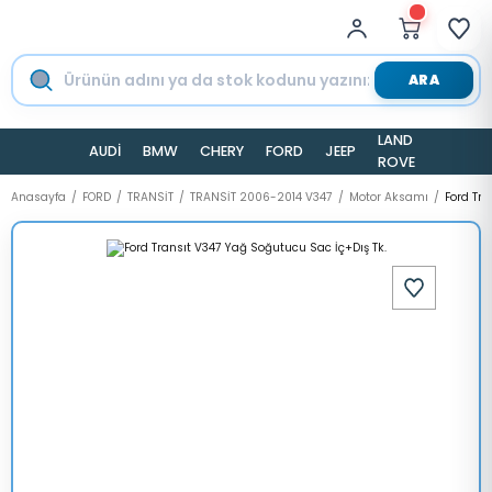
ARA
LAND
AUDİ
BMW
CHERY
FORD
JEEP
TESLA
ROVER
Anasayfa
FORD
TRANSİT
TRANSİT 2006-2014 V347
Motor Aksamı
Ford Tra