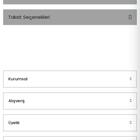
Taksit Seçenekleri
Bu ürüne ilk yorumu siz yapın!
Yorum Yaz
Kurumsal
Alışveriş
Üyelik