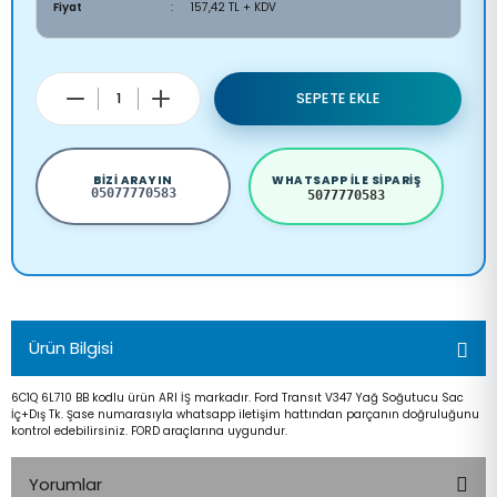
Fiyat
157,42 TL + KDV
SEPETE EKLE
BIZI ARAYIN
WHATSAPP ILE SIPARIŞ
05077770583
5077770583
Ürün Bilgisi
6C1Q 6L710 BB kodlu ürün ARI İŞ markadır. Ford Transıt V347 Yağ Soğutucu Sac
İç+Dış Tk. Şase numarasıyla whatsapp iletişim hattından parçanın doğruluğunu
kontrol edebilirsiniz. FORD araçlarına uygundur.
Yorumlar