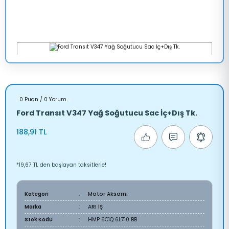
0 Puan / 0 Yorum
Ford Transıt V347 Yağ Soğutucu Sac İç+Dış Tk.
188,91 TL
*19,67 TL den başlayan taksitlerle!
Kategori
Motor Aksamı
Marka
ARI İŞ
Stok Kodu
HMP 6C1Q 6L710 BB