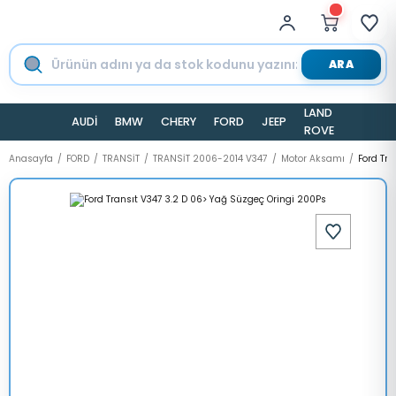
ARA
LAND
AUDİ
BMW
CHERY
FORD
JEEP
TESLA
ROVER
Anasayfa
FORD
TRANSİT
TRANSİT 2006-2014 V347
Motor Aksamı
Ford Tra