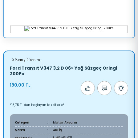
0 Puan / 0 Yorum
Ford Transıt V347 3.2 D 06> Yağ Süzgeç Oringi
200Ps
180,00 TL
*18,75 TL den başlayan taksitlerle!
Kategori
Motor Aksamı
Marka
ARI İŞ
Stok Kodu
HMP ARI 971