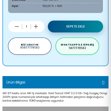
Fiyat
150,00 TL + KDV
SEPETE EKLE
BIZI ARAYIN
WHATSAPP ILE SIPARIŞ
05077770583
5077770583
Ürün Bilgisi
ARI 971 kodlu ürün ARI İŞ markadır. Ford Transıt V347 3.2 D 06> Yağ Süzgeç Oringi
200Ps Şase numarasıyla whatsapp iletişim hattından parçanın doğruluğunu
kontrol edebilirsiniz. FORD araçlarına uygundur.