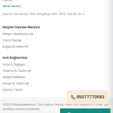
Genel Merkez
Şaşmaz Oto Sanayi Sitesi Bahçekapı Mah. 2570. Cad No: 35-A
Müşteri Destek Merkezi
İletişim Merkezine Git
Canlı Destek
Bağlantı Metni#2
Hızlı Bağlantılar
İade & Değişim
Ödeme & Teslimat
Gizlilik Politikası
Kargo & Teslimat
Sipariş Takibi
05077770583
2022 © Nospyedekparca | Tüm Hakları Saklıdır. Kredi kartı bilgileriniz 256Bit SSL
sertifikası ile korunmaktadır.