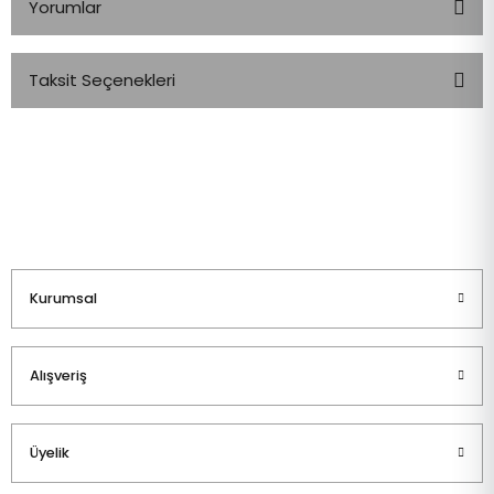
Yorumlar
Taksit Seçenekleri
Bu ürüne ilk yorumu siz yapın!
Yorum Yaz
Kurumsal
Alışveriş
Üyelik