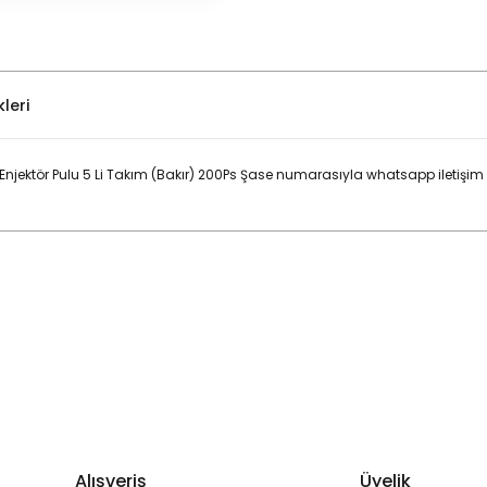
leri
> Enjektör Pulu 5 Li Takım (Bakır) 200Ps Şase numarasıyla whatsapp iletişi
Bu ürüne ilk yorumu siz yapın!
Yorum Yaz
Alışveriş
Üyelik