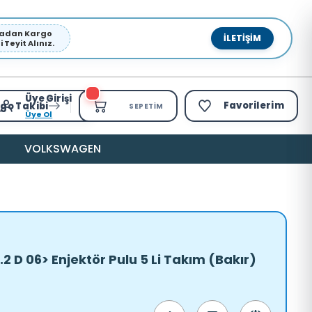
pmadan Kargo
İLETIŞIM
Teyit Alınız.
Üye Girişi
Favorilerim
go Takibi
SEPETIM
Üye Ol
VOLKSWAGEN
.2 D 06> Enjektör Pulu 5 Li Takım (Bakır)