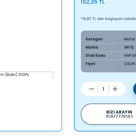
152,35 TL
*15,87 TL den başlayan taksitle
Kategori
Motor
Marka
ARI İŞ
Stok Kodu
HMP A
Fiyat
126,96
BIZI ARAYIN
05077770583