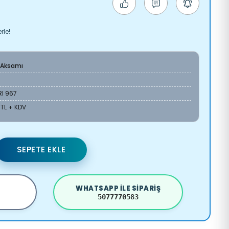
rle!
 Aksamı
RI 967
 TL + KDV
SEPETE EKLE
WHATSAPP ILE SIPARIŞ
5077770583