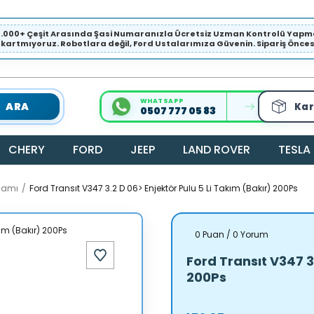
1.000+ Çeşit Arasında Şasi Numaranızla Ücretsiz Uzman Kontrolü Ya
ıkartmıyoruz. Robotlara değil, Ford Ustalarımıza Güvenin. Sipariş Öncesi 
WHATSAPP
ARA
Kar
0507 777 05 83
CHERY
FORD
JEEP
LAND ROVER
TESLA
samı
Ford Transıt V347 3.2 D 06> Enjektör Pulu 5 Li Takım (Bakır) 200Ps
0 Puan / 0 Yorum
Ford Transıt V347 3
200Ps