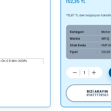
152,35 TL
*15,87 TL den başlayan taksitle
Kategori
Motor
Marka
ARI İŞ
Stok Kodu
HMP A
Fiyat
126,96
BIZI ARAYIN
05077770583