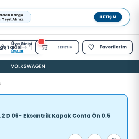
pmadan Kargo
İLETIŞIM
Teyit Alınız.
Üye Girişi
Favorilerim
go Takibi
SEPETIM
Üye Ol
VOLKSWAGEN
s
3.2 D 06- Eksantrik Kapak Conta Ön 0.5