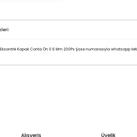
leri
6- Eksantrik Kapak Conta Ön 0.5 Mm 200Ps Şase numarasıyla whatsapp ileti
Bu ürüne ilk yorumu siz yapın!
Yorum Yaz
Alışveriş
Üyelik