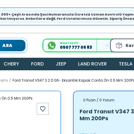
1.000+ Çeşit Arasında Şasi Numaranızla Ücretsiz Uzman Kontrolü Ya
ıkartmıyoruz. Robotlara değil, Ford Ustalarımıza Güvenin. Sipariş Öncesi 
WHATSAPP
ARA
Kar
0507 777 05 83
CHERY
FORD
JEEP
LAND ROVER
TESLA
samı
Ford Transıt V347 3.2 D 06- Eksantrik Kapak Conta Ön 0.5 Mm 200P
0 Puan / 0 Yorum
Ford Transıt V347 
Mm 200Ps