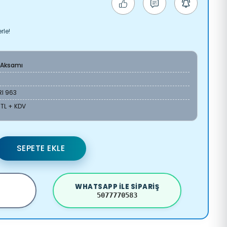
rle!
 Aksamı
RI 963
 TL + KDV
SEPETE EKLE
WHATSAPP ILE SIPARIŞ
5077770583