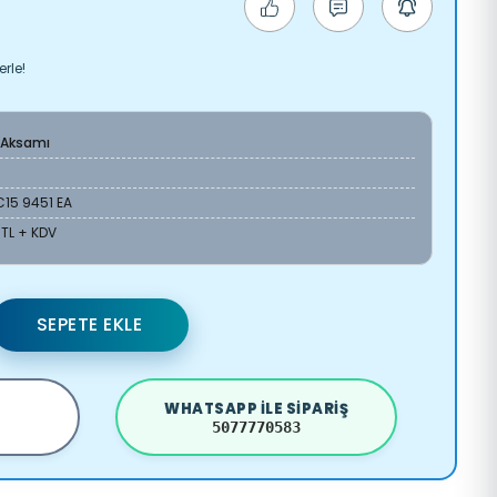
rle!
 Aksamı
15 9451 EA
 TL + KDV
SEPETE EKLE
WHATSAPP ILE SIPARIŞ
5077770583