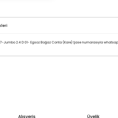
leri
V347-Jumbo 2.4 D 01- Egsoz Boğaz Conta (Kare) Şase numarasıyla whatsap
Bu ürüne ilk yorumu siz yapın!
Yorum Yaz
Alışveriş
Üyelik