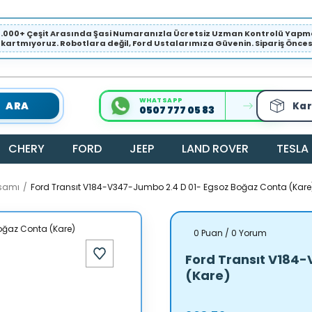
1.000+ Çeşit Arasında Şasi Numaranızla Ücretsiz Uzman Kontrolü Ya
ıkartmıyoruz. Robotlara değil, Ford Ustalarımıza Güvenin. Sipariş Öncesi 
WHATSAPP
ARA
Kar
0507 777 05 83
CHERY
FORD
JEEP
LAND ROVER
TESLA
ksamı
Ford Transıt V184-V347-Jumbo 2.4 D 01- Egsoz Boğaz Conta (Kare
0 Puan / 0 Yorum
Ford Transıt V184
(Kare)