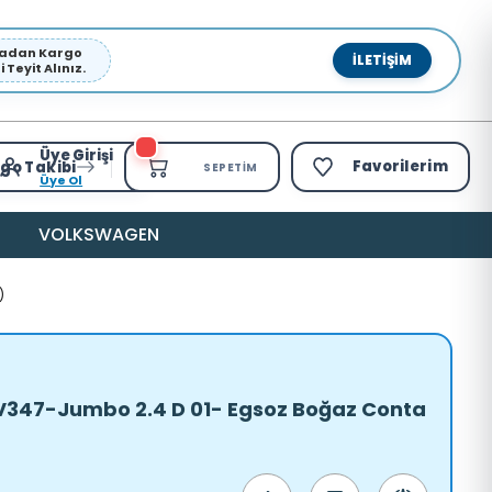
pmadan Kargo
İLETIŞIM
Teyit Alınız.
Üye Girişi
Favorilerim
go Takibi
SEPETIM
Üye Ol
VOLKSWAGEN
)
-V347-Jumbo 2.4 D 01- Egsoz Boğaz Conta