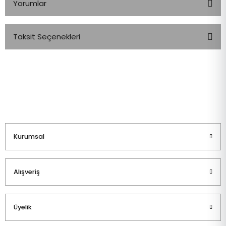
Yorumlar
Taksit Seçenekleri
Bu ürüne ilk yorumu siz yapın!
Yorum Yaz
Kurumsal
Alışveriş
Üyelik