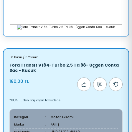
0 Puan / 0 Yorum
Ford Transıt V184-Turbo 2.5 Td 98- Üçgen Conta
Sac - Kucuk
180,00 TL
*18,75 TL den başlayan taksitlerle!
Kategori
Motor Aksamı
Marka
ARI İŞ
Stok Kodu
HMP 984F 9L461 AB