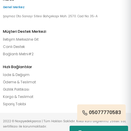
Genel Merkez
Şaşmaz Oto Sanayi Sitesi Bahçekapı Mah. 2570. Cad No: 35-A
Müşteri Destek Merkezi
İletişim Merkezine Git
Canlı Destek
Bağlantı Metni#2
Hızlı Bağlantılar
İade & Değişim
Ödeme & Teslimat
Gizlilik Politikası
Kargo & Teslimat
Sipariş Takibi
05077770583
2022 © Nospyedekparca | Tüm Hakları Saklıdır. Kredi kartı bilgileriniz 256Bit SSL
sertifikası ile korunmaktadır.