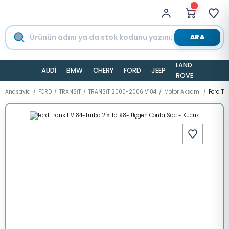
ARA
LAND
AUDİ
BMW
CHERY
FORD
JEEP
TESLA
ROVER
Anasayfa
FORD
TRANSİT
TRANSİT 2000-2006 V184
Motor Aksamı
Ford Tr