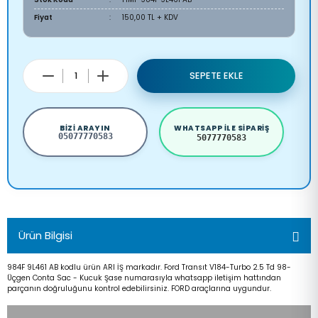
Fiyat
150,00 TL + KDV
SEPETE EKLE
BIZI ARAYIN
WHATSAPP ILE SIPARIŞ
05077770583
5077770583
Ürün Bilgisi
984F 9L461 AB kodlu ürün ARI İŞ markadır. Ford Transıt V184-Turbo 2.5 Td 98-
Üçgen Conta Sac - Kucuk Şase numarasıyla whatsapp iletişim hattından
parçanın doğruluğunu kontrol edebilirsiniz. FORD araçlarına uygundur.