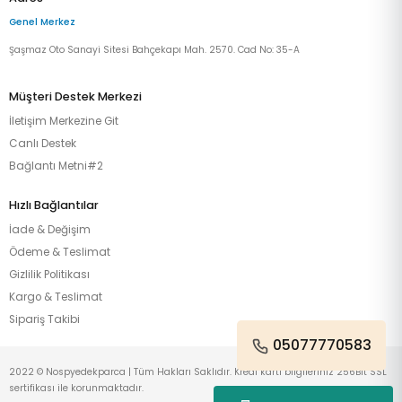
Genel Merkez
Şaşmaz Oto Sanayi Sitesi Bahçekapı Mah. 2570. Cad No: 35-A
Müşteri Destek Merkezi
İletişim Merkezine Git
Canlı Destek
Bağlantı Metni#2
Hızlı Bağlantılar
İade & Değişim
Ödeme & Teslimat
Gizlilik Politikası
Kargo & Teslimat
Sipariş Takibi
05077770583
2022 © Nospyedekparca | Tüm Hakları Saklıdır. Kredi kartı bilgileriniz 256Bit SSL
sertifikası ile korunmaktadır.