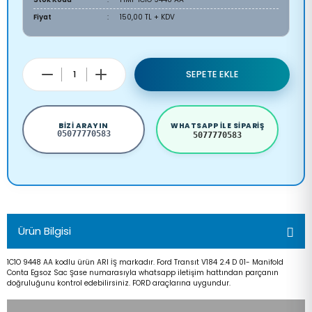
Fiyat
150,00 TL + KDV
SEPETE EKLE
BIZI ARAYIN
WHATSAPP ILE SIPARIŞ
05077770583
5077770583
Ürün Bilgisi
1C1O 9448 AA kodlu ürün ARI İŞ markadır. Ford Transıt V184 2.4 D 01- Manifold
Conta Egsoz Sac Şase numarasıyla whatsapp iletişim hattından parçanın
doğruluğunu kontrol edebilirsiniz. FORD araçlarına uygundur.