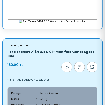
0 Puan / 0 Yorum
Ford Transıt V184 2.4 D 01- Manifold Conta Egsoz
Sac
180,00 TL
*18,75 TL den başlayan taksitlerle!
Kategori
Motor Aksamı
Marka
ARI İŞ
Stok Kodu
HMP 1C1O 9448 AA