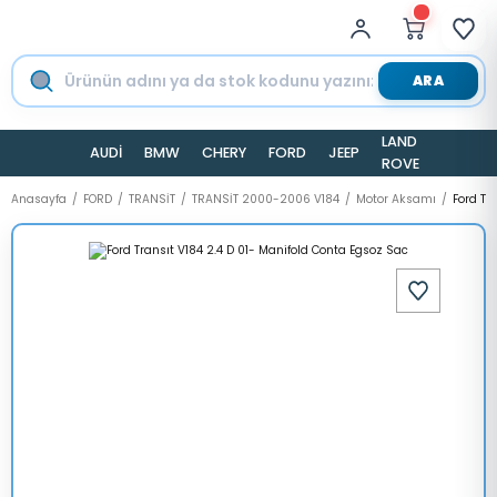
ARA
LAND
AUDİ
BMW
CHERY
FORD
JEEP
TESLA
ROVER
Anasayfa
FORD
TRANSİT
TRANSİT 2000-2006 V184
Motor Aksamı
Ford Tr