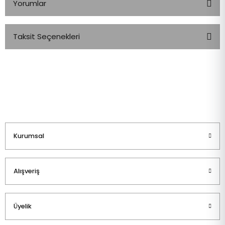
Yorumlar
Taksit Seçenekleri
Bu ürüne ilk yorumu siz yapın!
Yorum Yaz
Kurumsal
Alışveriş
Üyelik