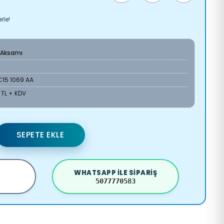
rle!
 Aksamı
C15 1069 AA
 TL + KDV
SEPETE EKLE
WHATSAPP ILE SIPARIŞ
5077770583