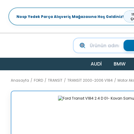
1
Nosp Yedek Parça Alışveriş Mağazasına Hoş Geldiniz!
Ç
AUDİ
BMW
Anasayfa
FORD
TRANSİT
TRANSİT 2000-2006 V184
Motor A