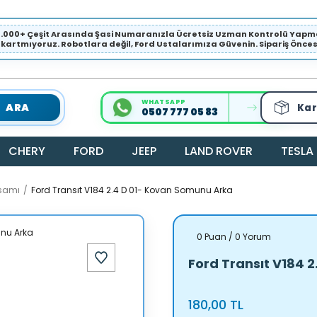
1.000+ Çeşit Arasında Şasi Numaranızla Ücretsiz Uzman Kontrolü Ya
ıkartmıyoruz. Robotlara değil, Ford Ustalarımıza Güvenin. Sipariş Öncesi 
WHATSAPP
ARA
Kar
0507 777 05 83
CHERY
FORD
JEEP
LAND ROVER
TESLA
ksamı
Ford Transıt V184 2.4 D 01- Kovan Somunu Arka
0 Puan / 0 Yorum
Ford Transıt V184 
180,00 TL