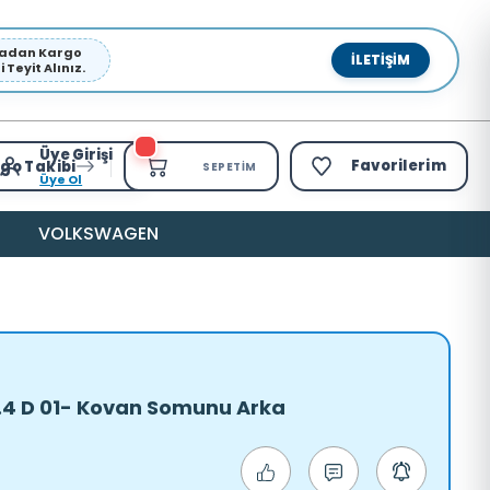
pmadan Kargo
İLETIŞIM
Teyit Alınız.
Üye Girişi
Favorilerim
go Takibi
SEPETIM
Üye Ol
VOLKSWAGEN
2.4 D 01- Kovan Somunu Arka