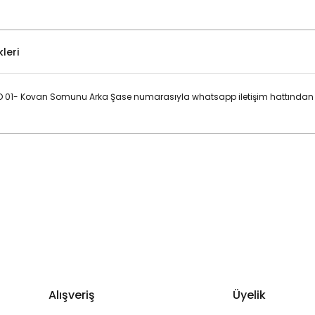
leri
.4 D 01- Kovan Somunu Arka Şase numarasıyla whatsapp iletişim hattından 
Bu ürüne ilk yorumu siz yapın!
Yorum Yaz
Alışveriş
Üyelik