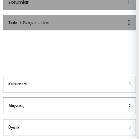
Yorumlar
Taksit Seçenekleri
Bu ürüne ilk yorumu siz yapın!
Yorum Yaz
Kurumsal
Alışveriş
Üyelik