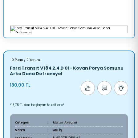
0 Puan / 0 Yorum
Ford Transıt V184 2.4 D 01- Kovan Porya Somunu
Arka Dana Defransyel
180,00 TL
*18,75 TL den başlayan taksitlerle!
Kategori
Motor Aksamı
Marka
ARI İŞ
Stok Kodu
HMP 3C11 1069 AA