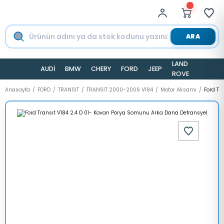
ARA
LAND
AUDİ
BMW
CHERY
FORD
JEEP
TESLA
ROVER
Anasayfa
FORD
TRANSİT
TRANSİT 2000-2006 V184
Motor Aksamı
Ford Tr