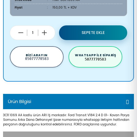
Fiyat
150,00 TL + KDV
SEPETE EKLE
BIZI ARAYIN
WHATSAPP ILE SIPARIŞ
05077770583
5077770583
Ürün Bilgisi
3C11 1069 AA kodlu ürün ARI İŞ markadır. Ford Transıt V184 2.4 D 01- Kovan Porya
Somunu Arka Dana Defransyel Şase numarasıyla whatsapp iletişim hattından
parçanın doğruluğunu kontrol edebilirsiniz. FORD araçlarına uygundur.