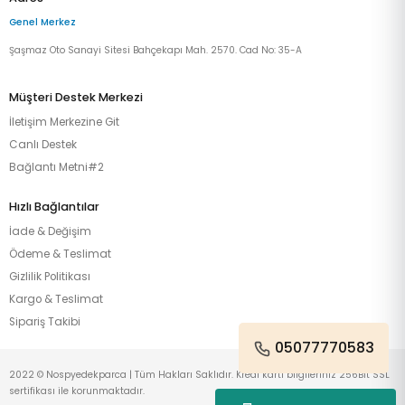
Genel Merkez
Şaşmaz Oto Sanayi Sitesi Bahçekapı Mah. 2570. Cad No: 35-A
Müşteri Destek Merkezi
İletişim Merkezine Git
Canlı Destek
Bağlantı Metni#2
Hızlı Bağlantılar
İade & Değişim
Ödeme & Teslimat
Gizlilik Politikası
Kargo & Teslimat
Sipariş Takibi
05077770583
2022 © Nospyedekparca | Tüm Hakları Saklıdır. Kredi kartı bilgileriniz 256Bit SSL
sertifikası ile korunmaktadır.