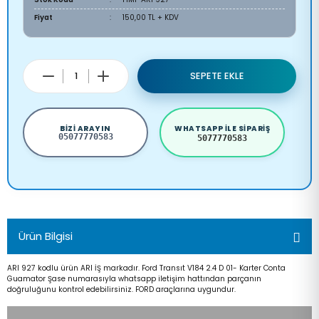
Fiyat
150,00 TL + KDV
SEPETE EKLE
BIZI ARAYIN
WHATSAPP ILE SIPARIŞ
05077770583
5077770583
Ürün Bilgisi
ARI 927 kodlu ürün ARI İŞ markadır. Ford Transıt V184 2.4 D 01- Karter Conta
Guamator Şase numarasıyla whatsapp iletişim hattından parçanın
doğruluğunu kontrol edebilirsiniz. FORD araçlarına uygundur.