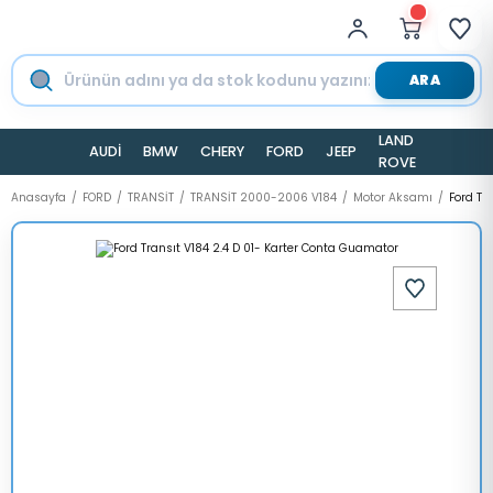
ARA
LAND
AUDİ
BMW
CHERY
FORD
JEEP
TESLA
ROVER
Anasayfa
FORD
TRANSİT
TRANSİT 2000-2006 V184
Motor Aksamı
Ford Tr