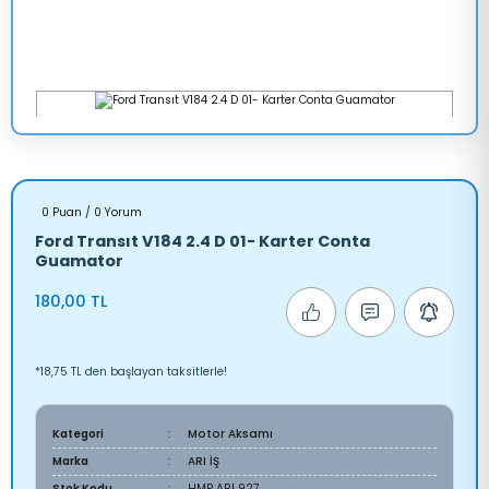
0 Puan / 0 Yorum
Ford Transıt V184 2.4 D 01- Karter Conta
Guamator
180,00 TL
*18,75 TL den başlayan taksitlerle!
Kategori
Motor Aksamı
Marka
ARI İŞ
Stok Kodu
HMP ARI 927