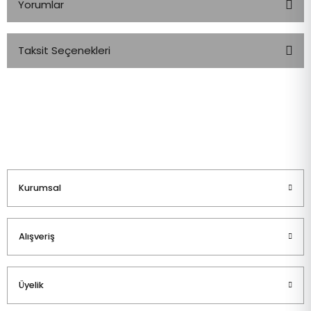
Yorumlar
Taksit Seçenekleri
Bu ürüne ilk yorumu siz yapın!
Yorum Yaz
Kurumsal
Alışveriş
Üyelik