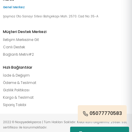
Genel Merkez
Şaşmaz Oto Sanayi Sitesi Bahçekapı Mah. 2570. Cad No: 35-A
Müşteri Destek Merkezi
İletişim Merkezine Git
Canlı Destek
Bağlantı Metni#2
Hızlı Bağlantılar
İade & Değişim
Ödeme & Teslimat
Gizlilik Politikası
Kargo & Teslimat
Sipariş Takibi
05077770583
2022 © Nospyedekparca | Tüm Hakları Saklıdır. Kredi kartı bilgileriniz 256Bit SSL
sertifikası ile korunmaktadır.