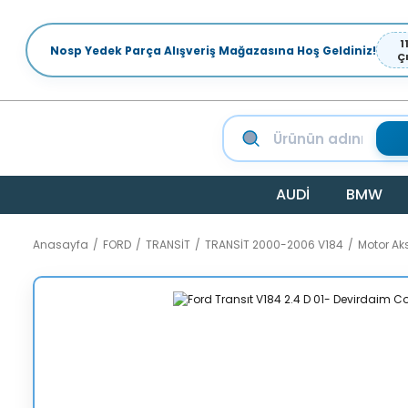
1
Nosp Yedek Parça Alışveriş Mağazasına Hoş Geldiniz!
Ç
AUDİ
BMW
Anasayfa
FORD
TRANSİT
TRANSİT 2000-2006 V184
Motor A