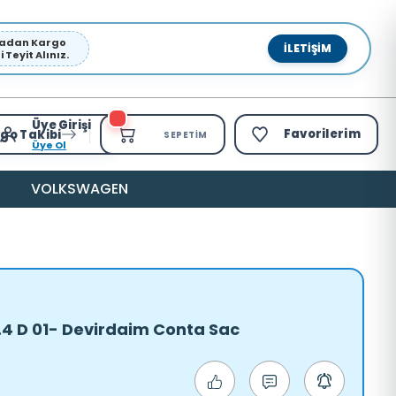
pmadan Kargo
İLETIŞIM
Teyit Alınız.
Üye Girişi
Favorilerim
go Takibi
SEPETIM
Üye Ol
VOLKSWAGEN
2.4 D 01- Devirdaim Conta Sac