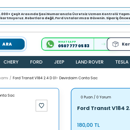
1.000+ Çeşit Arasında Şasi Numaranızla Ücretsiz Uzman Kontrolü Ya
ıkartmıyoruz. Robotlara değil, Ford Ustalarımıza Güvenin. Sipariş Öncesi 
WHATSAPP
ARA
Kar
0507 777 05 83
CHERY
FORD
JEEP
LAND ROVER
TESLA
ksamı
Ford Transıt V184 2.4 D 01- Devirdaim Conta Sac
0 Puan / 0 Yorum
Ford Transıt V184 
180,00 TL