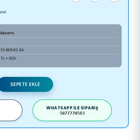
rle!
 Aksamı
C1O 8K540 AA
 TL + KDV
SEPETE EKLE
WHATSAPP ILE SIPARIŞ
5077770583