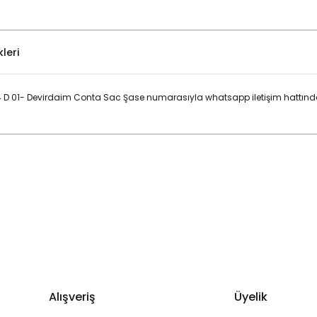
leri
2.4 D 01- Devirdaim Conta Sac Şase numarasıyla whatsapp iletişim hattınd
Bu ürüne ilk yorumu siz yapın!
Yorum Yaz
Alışveriş
Üyelik