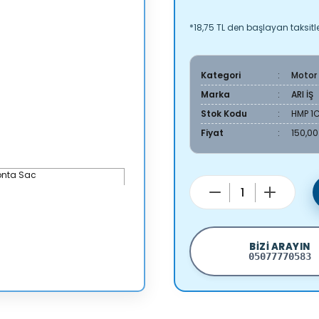
*18,75 TL den başlayan taksitle
Kategori
Motor
Marka
ARI İŞ
Stok Kodu
HMP 1
Fiyat
150,00
BIZI ARAYIN
05077770583