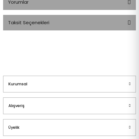
Yorumlar
Taksit Seçenekleri
Bu ürüne ilk yorumu siz yapın!
Yorum Yaz
Kurumsal
Alışveriş
Üyelik