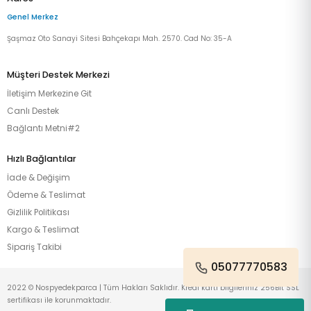
Genel Merkez
Şaşmaz Oto Sanayi Sitesi Bahçekapı Mah. 2570. Cad No: 35-A
Müşteri Destek Merkezi
İletişim Merkezine Git
Canlı Destek
Bağlantı Metni#2
Hızlı Bağlantılar
İade & Değişim
Ödeme & Teslimat
Gizlilik Politikası
Kargo & Teslimat
Sipariş Takibi
05077770583
2022 © Nospyedekparca | Tüm Hakları Saklıdır. Kredi kartı bilgileriniz 256Bit SSL
sertifikası ile korunmaktadır.