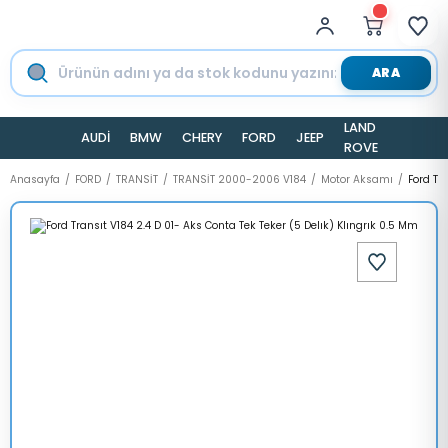
ARA
LAND
AUDİ
BMW
CHERY
FORD
JEEP
TESLA
ROVER
Anasayfa
FORD
TRANSİT
TRANSİT 2000-2006 V184
Motor Aksamı
Ford Tr