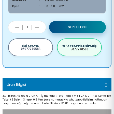
Fiyat
150,00 TL + KDV
SEPETE EKLE
BIZI ARAYIN
WHATSAPP ILE SIPARIŞ
05077770583
5077770583
Ürün Bilgisi
3C11 18366 AB kodlu ürün ARI İŞ markadır. Ford Transıt V184 2.4 D 01- Aks Conta Tek
Teker (5 Delık) Klıngrık 0.5 Mm Şase numarasıyla whatsapp iletişim hattından
parçanın doğruluğunu kontrol edebilirsiniz. FORD araçlarına uygundur.