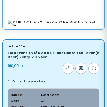
0 Puan / 0 Yorum
Ford Transıt V184 2.4 D 01- Aks Conta Tek Teker (5
Delık) Klıngrık 0.5 Mm
180,00 TL
*18,75 TL den başlayan taksitlerle!
Kategori
Motor Aksamı
Marka
ARI İŞ
Stok Kodu
HMP 3C11 18366 AB