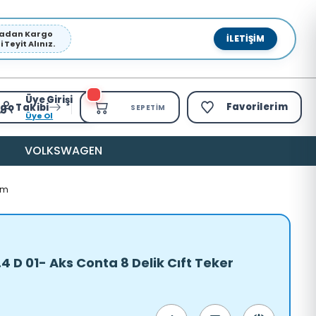
pmadan Kargo
İLETIŞIM
Teyit Alınız.
Üye Girişi
Favorilerim
go Takibi
SEPETIM
Üye Ol
VOLKSWAGEN
 Mm
.4 D 01- Aks Conta 8 Delik Cıft Teker