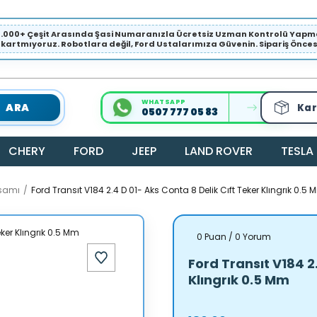
1.000+ Çeşit Arasında Şasi Numaranızla Ücretsiz Uzman Kontrolü Ya
ıkartmıyoruz. Robotlara değil, Ford Ustalarımıza Güvenin. Sipariş Öncesi 
WHATSAPP
ARA
Kar
0507 777 05 83
CHERY
FORD
JEEP
LAND ROVER
TESLA
ksamı
Ford Transıt V184 2.4 D 01- Aks Conta 8 Delik Cıft Teker Klıngrık 0.5
0 Puan / 0 Yorum
Ford Transıt V184 2
Klıngrık 0.5 Mm