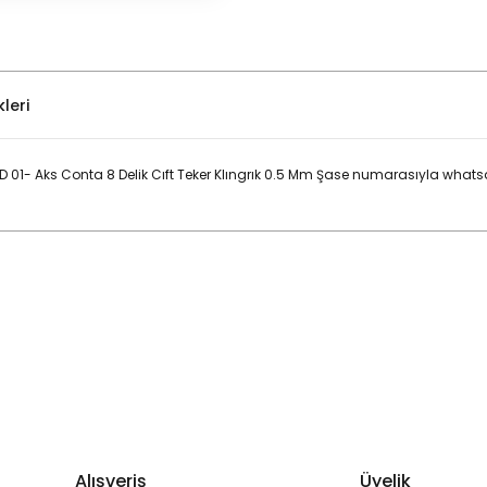
leri
4 D 01- Aks Conta 8 Delik Cıft Teker Klıngrık 0.5 Mm Şase numarasıyla wha
Bu ürüne ilk yorumu siz yapın!
Yorum Yaz
Alışveriş
Üyelik