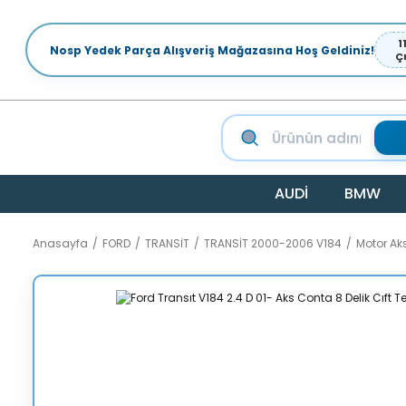
1
Nosp Yedek Parça Alışveriş Mağazasına Hoş Geldiniz!
Ç
AUDİ
BMW
Anasayfa
FORD
TRANSİT
TRANSİT 2000-2006 V184
Motor A