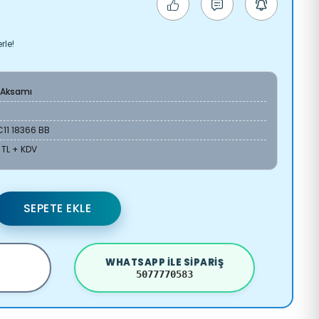
rle!
 Aksamı
11 18366 BB
 TL + KDV
SEPETE EKLE
WHATSAPP ILE SIPARIŞ
5077770583