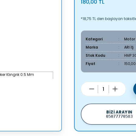
180,00 TL
*18,75 TL den başlayan taksitle
Kategori
Motor
Marka
ARI İŞ
Stok Kodu
HMP 3C
Fiyat
150,00
BIZI ARAYIN
05077770583