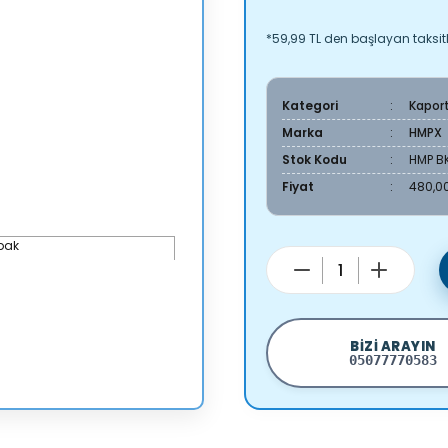
*59,99 TL den başlayan taksitl
Kategori
Kapor
Marka
HMPX
Stok Kodu
HMP B
Fiyat
480,00
BIZI ARAYIN
05077770583