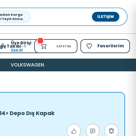
pmadan Kargo
İLETIŞIM
Teyit Alınız.
Üye Girişi
Favorilerim
go Takibi
SEPETIM
Üye Ol
VOLKSWAGEN
 14> Depo Dış Kapak