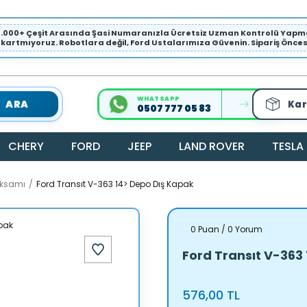
1.000+ Çeşit Arasında Şasi Numaranızla Ücretsiz Uzman Kontrolü Ya
ıkartmıyoruz. Robotlara değil, Ford Ustalarımıza Güvenin. Sipariş Öncesi 
WHATSAPP
ARA
Kar
0507 777 05 83
CHERY
FORD
JEEP
LAND ROVER
TESLA
Aksamı
Ford Transıt V-363 14> Depo Dış Kapak
0 Puan / 0 Yorum
Ford Transıt V-363
576,00 TL