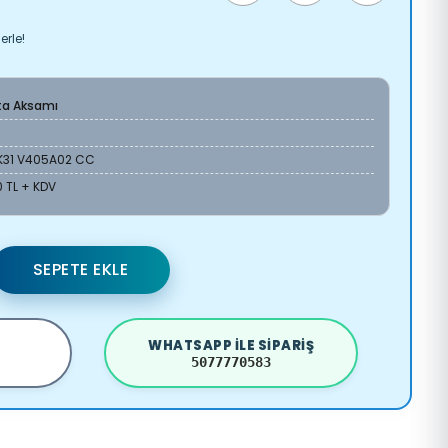
erle!
ta Aksamı
K31 V405A02 CC
 TL + KDV
SEPETE EKLE
WHATSAPP ILE SIPARIŞ
5077770583