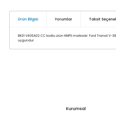
Ürün Bilgisi
Yorumlar
Taksit Seçenek
BK31 V405A02 CC kodlu ürün HMPX markadır. Ford Transıt V-36
uygundur.
Kurumsal