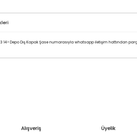
leri
3 14> Depo Dış Kapak Şase numarasıyla whatsapp iletişim hattından parça
Bu ürüne ilk yorumu siz yapın!
Yorum Yaz
Alışveriş
Üyelik