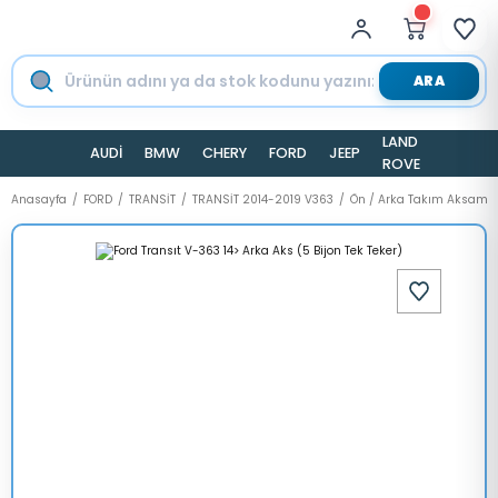
ARA
LAND
AUDİ
BMW
CHERY
FORD
JEEP
TESLA
ROVER
Anasayfa
FORD
TRANSİT
TRANSİT 2014-2019 V363
Ön / Arka Takım Aksamı