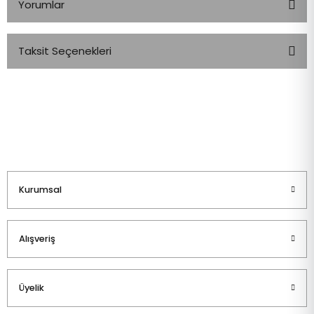
Yorumlar
Taksit Seçenekleri
Bu ürüne ilk yorumu siz yapın!
Yorum Yaz
Kurumsal
Alışveriş
Üyelik