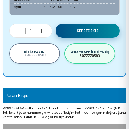
Fiyat
7.545,08 TL + KDV
SEPETE EKLE
BIZI ARAYIN
WHATSAPP ILE SIPARIŞ
05077770583
5077770583
Ürün Bilgisi
BK3W 4234 AB kodlu ürün APALI markadır. Ford Transıt V-363 14> Arka Aks (5 Bijon
Tek Teker) Şase numarasıyla whatsapp iletişim hattından parçanın doğruluğunu
kontrol edebilirsiniz. FORD araçlarına uygundur.