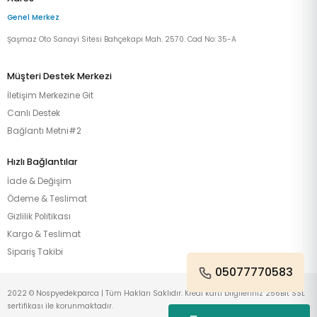
Genel Merkez
Şaşmaz Oto Sanayi Sitesi Bahçekapı Mah. 2570. Cad No: 35-A
Müşteri Destek Merkezi
İletişim Merkezine Git
Canlı Destek
Bağlantı Metni#2
Hızlı Bağlantılar
İade & Değişim
Ödeme & Teslimat
Gizlilik Politikası
Kargo & Teslimat
Sipariş Takibi
05077770583
2022 © Nospyedekparca | Tüm Hakları Saklıdır. Kredi kartı bilgileriniz 256Bit SSL
sertifikası ile korunmaktadır.