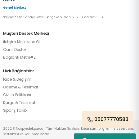
Genel Merkez
Şaşmaz Oto Sanayi Sitesi Bahçekapı Mah. 2570. Cad No: 35-A
Müşteri Destek Merkezi
İletişim Merkezine Git
Canlı Destek
Bağlantı Metni#2
Hızlı Bağlantılar
İade & Değişim
Ödeme & Teslimat
Gizlilik Politikası
Kargo & Teslimat
Sipariş Takibi
05077770583
2022 © Nospyedekparca | Tüm Hakları Saklıdır. Kredi kartı bilgileriniz 256Bit SSL
sertifikası ile korunmaktadır.