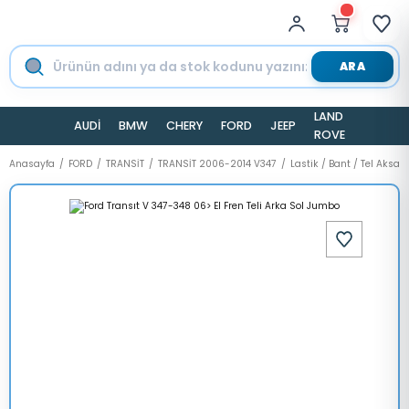
ARA
LAND
AUDİ
BMW
CHERY
FORD
JEEP
TESLA
ROVER
Anasayfa
FORD
TRANSİT
TRANSİT 2006-2014 V347
Lastik / Bant / Tel Aksam