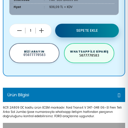
Fiyat
936,09 TL + KDV
SEPETE EKLE
BIZI ARAYIN
WHATSAPP ILE SIPARIŞ
05077770583
5077770583
Ürün Bilgisi
6C11 2A809 DC kodlu ürün ECEM markadır. Ford Transıt V 347-348 06> El Fren Teli
Arka Sol Jumbo Şase numarasıyla whatsapp iletişim hattından parçanın
doğruluğunu kontrol edebilirsiniz. FORD araçlarına uygundur.