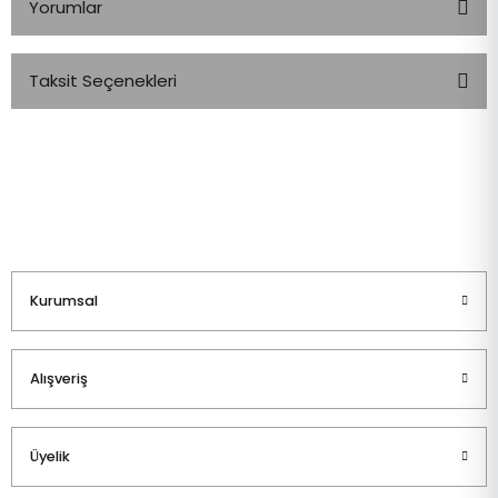
Yorumlar
Taksit Seçenekleri
Bu ürüne ilk yorumu siz yapın!
Yorum Yaz
Kurumsal
Alışveriş
Üyelik