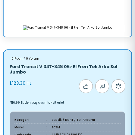
0 Puan / 0 Yorum
Ford Transıt V 347-348 06> El Fren Teli Arka Sol
Jumbo
1.123,30 TL
*116,99 TL den başlayan taksitlerle!
Kategori
Lastik / Bant / Tel Aksamı
Marka
ECEM
Stok Kodu
HMP 6C11 2A809 DC