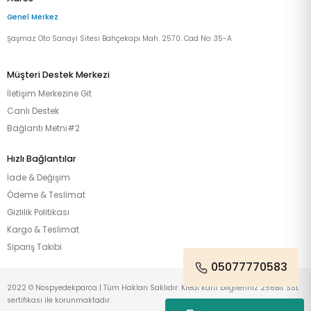
Genel Merkez
Şaşmaz Oto Sanayi Sitesi Bahçekapı Mah. 2570. Cad No: 35-A
Müşteri Destek Merkezi
İletişim Merkezine Git
Canlı Destek
Bağlantı Metni#2
Hızlı Bağlantılar
İade & Değişim
Ödeme & Teslimat
Gizlilik Politikası
Kargo & Teslimat
Sipariş Takibi
05077770583
2022 © Nospyedekparca | Tüm Hakları Saklıdır. Kredi kartı bilgileriniz 256Bit SSL
sertifikası ile korunmaktadır.