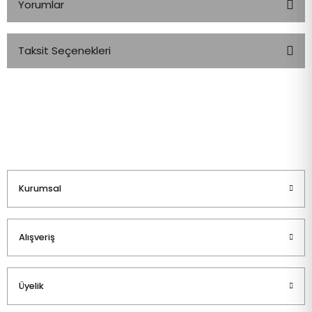
Yorumlar
Taksit Seçenekleri
Bu ürüne ilk yorumu siz yapın!
Yorum Yaz
Kurumsal
Alışveriş
Üyelik