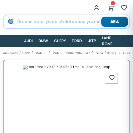
ARA
LAND
AUDİ
BMW
CHERY
FORD
JEEP
TESLA
ROVER
Anasayfa
FORD
TRANSİT
TRANSİT 2006-2014 V347
Lastik / Bant / Tel Aksam