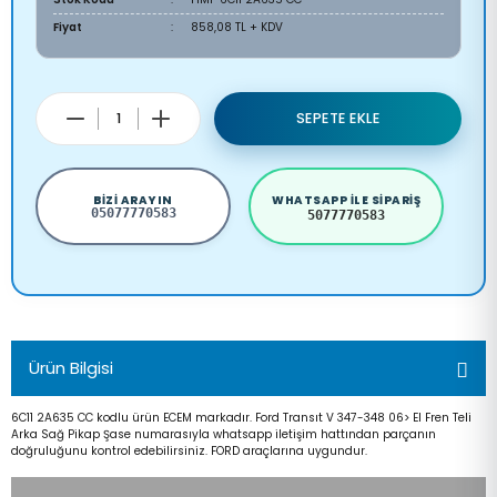
Fiyat
858,08 TL + KDV
SEPETE EKLE
BIZI ARAYIN
WHATSAPP ILE SIPARIŞ
05077770583
5077770583
Ürün Bilgisi
6C11 2A635 CC kodlu ürün ECEM markadır. Ford Transıt V 347-348 06> El Fren Teli
Arka Sağ Pikap Şase numarasıyla whatsapp iletişim hattından parçanın
doğruluğunu kontrol edebilirsiniz. FORD araçlarına uygundur.