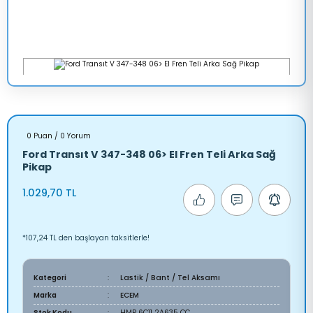
0 Puan / 0 Yorum
Ford Transıt V 347-348 06> El Fren Teli Arka Sağ
Pikap
1.029,70 TL
*107,24 TL den başlayan taksitlerle!
Kategori
Lastik / Bant / Tel Aksamı
Marka
ECEM
Stok Kodu
HMP 6C11 2A635 CC