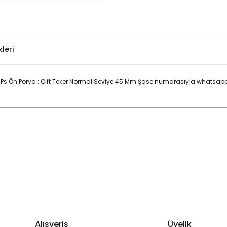
leri
0Ps Ön Porya : Çift Teker Normal Seviye 45 Mm Şase numarasıyla whatsapp 
Bu ürüne ilk yorumu siz yapın!
Yorum Yaz
Alışveriş
Üyelik