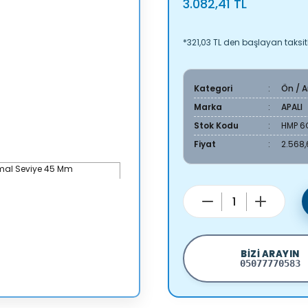
3.082,41 TL
*321,03 TL den başlayan taksitl
Kategori
Ön / 
Marka
APALI
Stok Kodu
HMP 6
Fiyat
2.568,
BIZI ARAYIN
05077770583