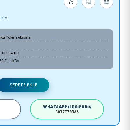
erle!
Arka Takım Aksamı
C16 1104 BC
68 TL + KDV
SEPETE EKLE
WHATSAPP ILE SIPARIŞ
5077770583