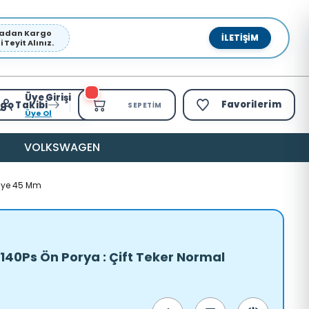
pmadan Kargo
İLETIŞIM
Teyit Alınız.
Üye Girişi
Favorilerim
go Takibi
SEPETIM
Üye Ol
VOLKSWAGEN
viye 45 Mm
 140Ps Ön Porya : Çift Teker Normal