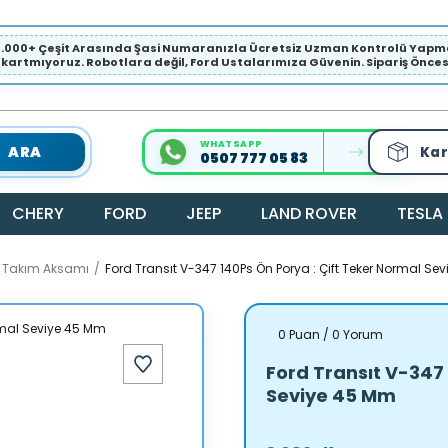
1.000+ Çeşit Arasında Şasi Numaranızla Ücretsiz Uzman Kontrolü Ya
ıkartmıyoruz. Robotlara değil, Ford Ustalarımıza Güvenin. Sipariş Öncesi 
WHATSAPP
ARA
Kar
0507 777 05 83
CHERY
FORD
JEEP
LAND ROVER
TESLA
a Takım Aksamı
Ford Transıt V-347 140Ps Ön Porya : Çift Teker Normal Se
0 Puan / 0 Yorum
Ford Transıt V-347
Seviye 45 Mm