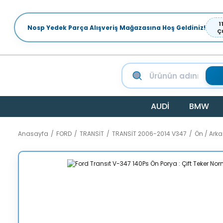
1
Nosp Yedek Parça Alışveriş Mağazasına Hoş Geldiniz!
Ç
AUDİ
BMW
Anasayfa
FORD
TRANSİT
TRANSİT 2006-2014 V347
Ön / Ark