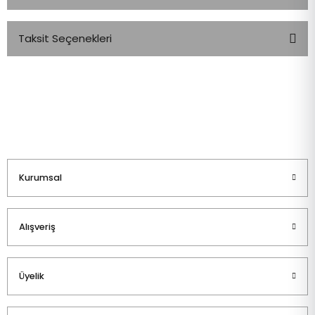
Taksit Seçenekleri
Bu ürüne ilk yorumu siz yapın!
Yorum Yaz
Kurumsal
Alışveriş
Üyelik