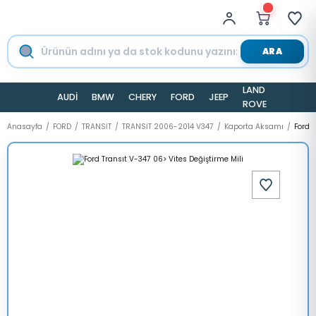
ARA
LAND
AUDİ
BMW
CHERY
FORD
JEEP
TESLA
ROVER
Anasayfa
FORD
TRANSİT
TRANSİT 2006-2014 V347
Kaporta Aksamı
Ford T