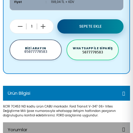
Fiyat
198,04 TL + KDV
SEPETE EKLE
BIZI ARAYIN
WHATSAPP ILE SIPARIŞ
05077770583
5077770583
Ürün Bilgisi
6C1R 7C453 ND kodlu ürün CABU markadır. Ford Transıt V-347 06> Vites
Değiştirme Mili Şase numarasıyla whatsapp iletişim hattından parçanın
doğruluğunu kontrol edebilirsiniz. FORD araçlarına uygundur.
Yorumlar