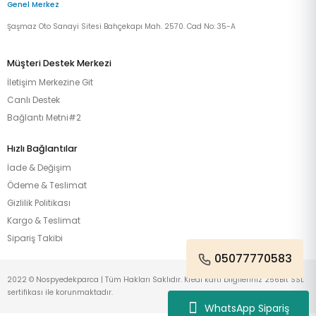
Genel Merkez
Şaşmaz Oto Sanayi Sitesi Bahçekapı Mah. 2570. Cad No: 35-A
Müşteri Destek Merkezi
İletişim Merkezine Git
Canlı Destek
Bağlantı Metni#2
Hızlı Bağlantılar
İade & Değişim
Ödeme & Teslimat
Gizlilik Politikası
Kargo & Teslimat
Sipariş Takibi
05077770583
2022 © Nospyedekparca | Tüm Hakları Saklıdır. Kredi kartı bilgileriniz 256Bit SSL
sertifikası ile korunmaktadır.
WhatsApp Sipariş