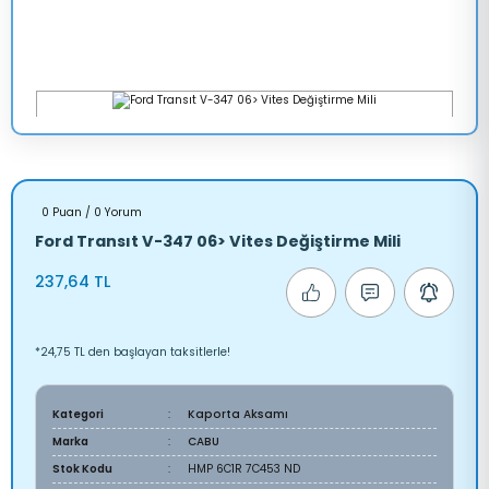
0 Puan / 0 Yorum
Ford Transıt V-347 06> Vites Değiştirme Mili
237,64 TL
*24,75 TL den başlayan taksitlerle!
Kategori
Kaporta Aksamı
Marka
CABU
Stok Kodu
HMP 6C1R 7C453 ND