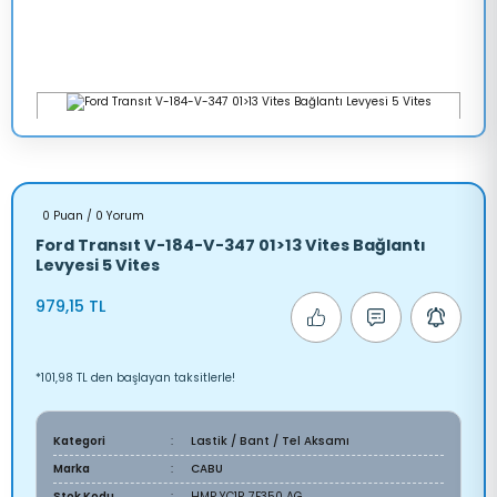
0 Puan / 0 Yorum
Ford Transıt V-184-V-347 01>13 Vites Bağlantı
Levyesi 5 Vites
979,15 TL
*101,98 TL den başlayan taksitlerle!
Kategori
Lastik / Bant / Tel Aksamı
Marka
CABU
Stok Kodu
HMP YC1R 7E350 AG