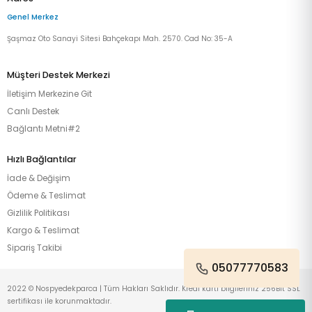
Genel Merkez
Şaşmaz Oto Sanayi Sitesi Bahçekapı Mah. 2570. Cad No: 35-A
Müşteri Destek Merkezi
İletişim Merkezine Git
Canlı Destek
Bağlantı Metni#2
Hızlı Bağlantılar
İade & Değişim
Ödeme & Teslimat
Gizlilik Politikası
Kargo & Teslimat
Sipariş Takibi
05077770583
2022 © Nospyedekparca | Tüm Hakları Saklıdır. Kredi kartı bilgileriniz 256Bit SSL
sertifikası ile korunmaktadır.