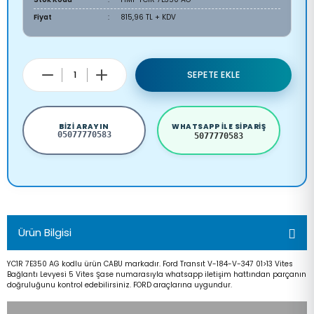
Fiyat
815,96 TL + KDV
SEPETE EKLE
BIZI ARAYIN
WHATSAPP ILE SIPARIŞ
05077770583
5077770583
Ürün Bilgisi
YC1R 7E350 AG kodlu ürün CABU markadır. Ford Transıt V-184-V-347 01>13 Vites
Bağlantı Levyesi 5 Vites Şase numarasıyla whatsapp iletişim hattından parçanın
doğruluğunu kontrol edebilirsiniz. FORD araçlarına uygundur.