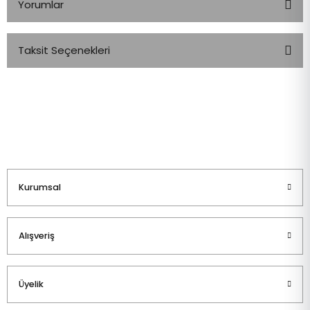
Yorumlar
Taksit Seçenekleri
Bu ürüne ilk yorumu siz yapın!
Yorum Yaz
Kurumsal
Alışveriş
Üyelik