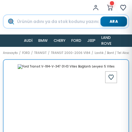
ARA
LAND
AUDİ
BMW
CHERY
FORD
JEEP
TESLA
ROVER
Anasayfa
FORD
TRANSİT
TRANSİT 2000-2006 V184
Lastik / Bant / Tel Aksa