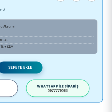
rle!
ta Aksamı
RI 949
 TL + KDV
SEPETE EKLE
WHATSAPP ILE SIPARIŞ
5077770583