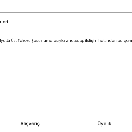
leri
adyatör Üst Takozu Şase numarasıyla whatsapp iletişim hattından parçanın
Bu ürüne ilk yorumu siz yapın!
Yorum Yaz
Alışveriş
Üyelik