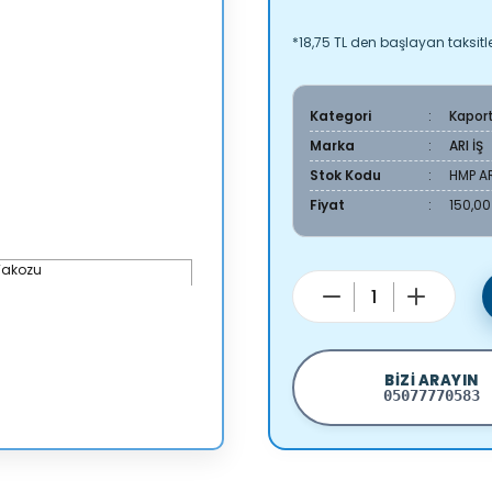
*18,75 TL den başlayan taksitle
Kategori
Kapor
Marka
ARI İŞ
Stok Kodu
HMP A
Fiyat
150,00
BIZI ARAYIN
05077770583