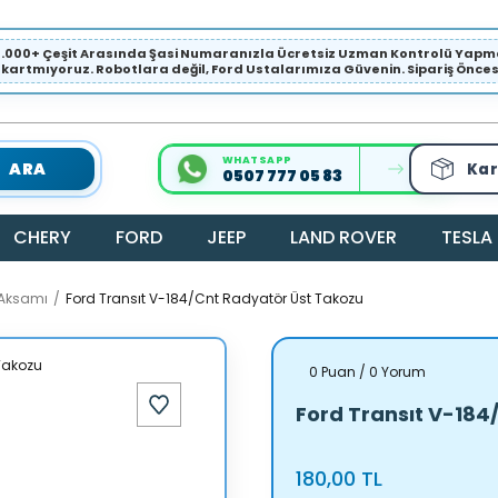
1.000+ Çeşit Arasında Şasi Numaranızla Ücretsiz Uzman Kontrolü Ya
ıkartmıyoruz. Robotlara değil, Ford Ustalarımıza Güvenin. Sipariş Öncesi 
WHATSAPP
ARA
Kar
0507 777 05 83
CHERY
FORD
JEEP
LAND ROVER
TESLA
 Aksamı
Ford Transıt V-184/Cnt Radyatör Üst Takozu
0 Puan / 0 Yorum
Ford Transıt V-184
180,00 TL