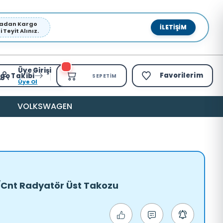
pmadan Kargo
İLETIŞIM
Teyit Alınız.
Üye Girişi
Favorilerim
go Takibi
SEPETIM
Üye Ol
VOLKSWAGEN
/Cnt Radyatör Üst Takozu