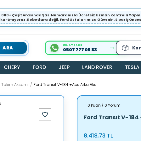
1.000+ Çeşit Arasında Şasi Numaranızla Ücretsiz Uzman Kontrolü Ya
ıkartmıyoruz. Robotlara değil, Ford Ustalarımıza Güvenin. Sipariş Öncesi 
WHATSAPP
ARA
Kar
0507 777 05 83
CHERY
FORD
JEEP
LAND ROVER
TESLA
a Takım Aksamı
Ford Transıt V-184 +Abs Arka Aks
0 Puan / 0 Yorum
Ford Transıt V-184
8.418,73 TL