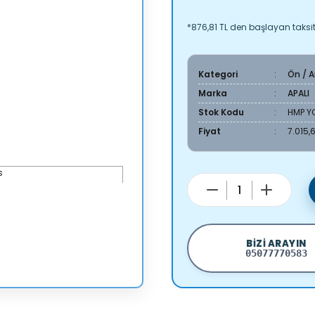
*876,81 TL den başlayan taksitl
Kategori
Ön / 
Marka
APALI
Stok Kodu
HMP Y
Fiyat
7.015,
BIZI ARAYIN
05077770583