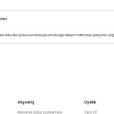
leri
Abs Arka Aks Şase numarasıyla whatsapp iletişim hattından parçanın doğr
Bu ürüne ilk yorumu siz yapın!
Yorum Yaz
Alışveriş
Üyelik
Mesafeli Satış Sözleşmesi
Yeni Ol