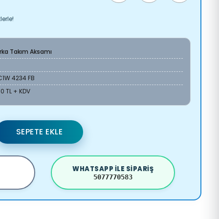
erle!
Arka Takım Aksamı
C1W 4234 FB
60 TL + KDV
SEPETE EKLE
WHATSAPP ILE SIPARIŞ
5077770583