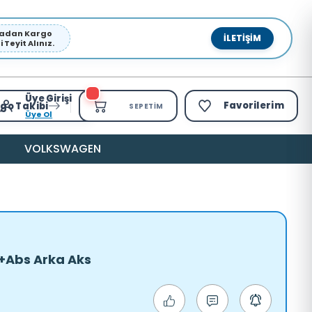
pmadan Kargo
İLETIŞIM
Teyit Alınız.
Üye Girişi
Favorilerim
go Takibi
SEPETIM
Üye Ol
VOLKSWAGEN
 +Abs Arka Aks