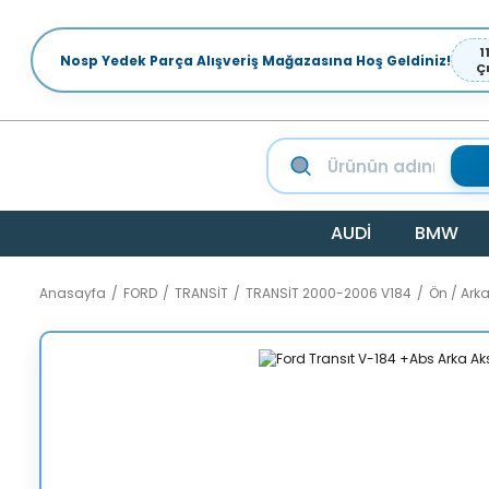
1
Nosp Yedek Parça Alışveriş Mağazasına Hoş Geldiniz!
Ç
AUDİ
BMW
Anasayfa
FORD
TRANSİT
TRANSİT 2000-2006 V184
Ön / Ark