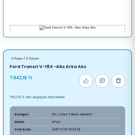
0 Puan / 0 Yorum
Ford Transıt V-184 -Abs Arka Aks
7.942,18 TL
*827,18 TL den başlayan taksitlerle!
Kategori
Ön / Arka Takım Aksamı
Marka
APALI
Stok Kodu
HMP YC1W 4234 EB