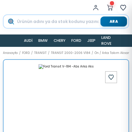
ARA
LAND
AUDİ
BMW
CHERY
FORD
JEEP
TESLA
ROVER
Anasayfa
FORD
TRANSİT
TRANSİT 2000-2006 V184
Ön / Arka Takım Aksamı