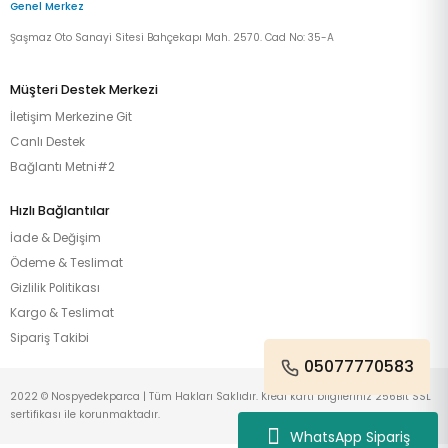
Genel Merkez
Şaşmaz Oto Sanayi Sitesi Bahçekapı Mah. 2570. Cad No: 35-A
Müşteri Destek Merkezi
İletişim Merkezine Git
Canlı Destek
Bağlantı Metni#2
Hızlı Bağlantılar
İade & Değişim
Ödeme & Teslimat
Gizlilik Politikası
Kargo & Teslimat
Sipariş Takibi
05077770583
2022 © Nospyedekparca | Tüm Hakları Saklıdır. Kredi kartı bilgileriniz 256Bit SSL
sertifikası ile korunmaktadır.
WhatsApp Sipariş