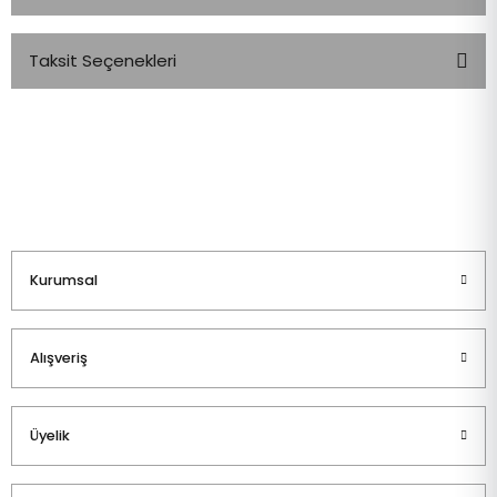
Taksit Seçenekleri
Bu ürüne ilk yorumu siz yapın!
Yorum Yaz
Kurumsal
Alışveriş
Üyelik