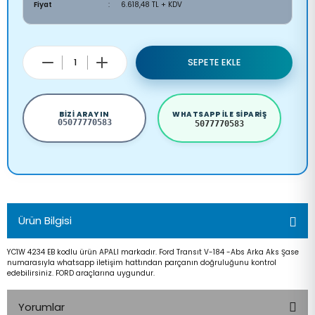
Fiyat
6.618,48 TL + KDV
SEPETE EKLE
BIZI ARAYIN
WHATSAPP ILE SIPARIŞ
05077770583
5077770583
Ürün Bilgisi
YC1W 4234 EB kodlu ürün APALI markadır. Ford Transıt V-184 -Abs Arka Aks Şase
numarasıyla whatsapp iletişim hattından parçanın doğruluğunu kontrol
edebilirsiniz. FORD araçlarına uygundur.
Yorumlar