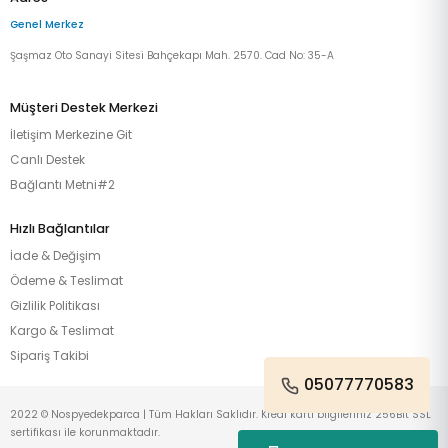
Genel Merkez
Şaşmaz Oto Sanayi Sitesi Bahçekapı Mah. 2570. Cad No: 35-A
Müşteri Destek Merkezi
İletişim Merkezine Git
Canlı Destek
Bağlantı Metni#2
Hızlı Bağlantılar
İade & Değişim
Ödeme & Teslimat
Gizlilik Politikası
Kargo & Teslimat
Sipariş Takibi
05077770583
2022 © Nospyedekparca | Tüm Hakları Saklıdır. Kredi kartı bilgileriniz 256Bit SSL
sertifikası ile korunmaktadır.