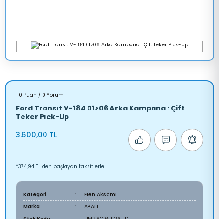
0 Puan / 0 Yorum
Ford Transıt V-184 01>06 Arka Kampana : Çift
Teker Pıck-Up
3.600,00 TL
*374,94 TL den başlayan taksitlerle!
Kategori
Fren Aksamı
Marka
APALI
Stok Kodu
HMP YC1W 1126 ED