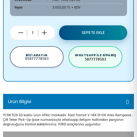
Fiyat
3.000,00 TL + KDV
SEPETE EKLE
BIZI ARAYIN
WHATSAPP ILE SIPARIŞ
05077770583
5077770583
Ürün Bilgisi
YC1W 1126 ED kodlu ürün APALI markadır. Ford Transıt V-184 01>06 Arka Kampana :
Çift Teker Pıck-Up Şase numarasıyla whatsapp iletişim hattından parçanın
doğruluğunu kontrol edebilirsiniz. FORD araçlarına uygundur.