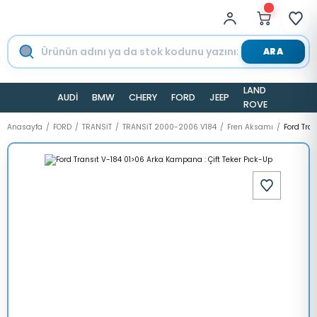
ARA
LAND
AUDİ
BMW
CHERY
FORD
JEEP
TESLA
ROVER
Anasayfa
FORD
TRANSİT
TRANSİT 2000-2006 V184
Fren Aksamı
Ford Tra