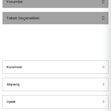
Yorumlar
Taksit Seçenekleri
Bu ürüne ilk yorumu siz yapın!
Yorum Yaz
Kurumsal
Alışveriş
Üyelik