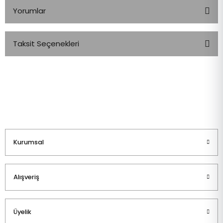
Yorumlar
Taksit Seçenekleri
Bu ürüne ilk yorumu siz yapın!
Yorum Yaz
Kurumsal
Alışveriş
Üyelik