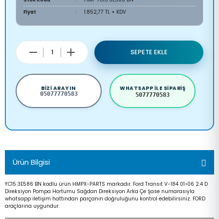
Fiyat
1.852,77 TL + KDV
SEPETE EKLE
BIZI ARAYIN
WHATSAPP ILE SIPARIŞ
05077770583
5077770583
Ürün Bilgisi
YC15 3E586 BN kodlu ürün HMPX-PARTS markadır. Ford Transıt V-184 01>06 2.4 D
Direksiyon Pompa Hortumu Sağdan Direksiyon Arka Çe Şase numarasıyla
whatsapp iletişim hattından parçanın doğruluğunu kontrol edebilirsiniz. FORD
araçlarına uygundur.