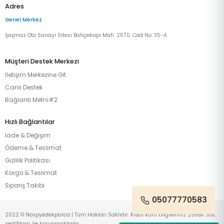
Adres
Genel Merkez
Şaşmaz Oto Sanayi Sitesi Bahçekapı Mah. 2570. Cad No: 35-A
Müşteri Destek Merkezi
İletişim Merkezine Git
Canlı Destek
Bağlantı Metni#2
Hızlı Bağlantılar
İade & Değişim
Ödeme & Teslimat
Gizlilik Politikası
Kargo & Teslimat
Sipariş Takibi
05077770583
2022 © Nospyedekparca | Tüm Hakları Saklıdır. Kredi kartı bilgileriniz 256Bit SSL
sertifikası ile korunmaktadır.