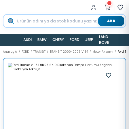
ARA
LAND
AUDİ
BMW
CHERY
FORD
JEEP
TESLA
ROVER
Anasayfa
FORD
TRANSİT
TRANSİT 2000-2006 V184
Motor Aksamı
Ford Tr