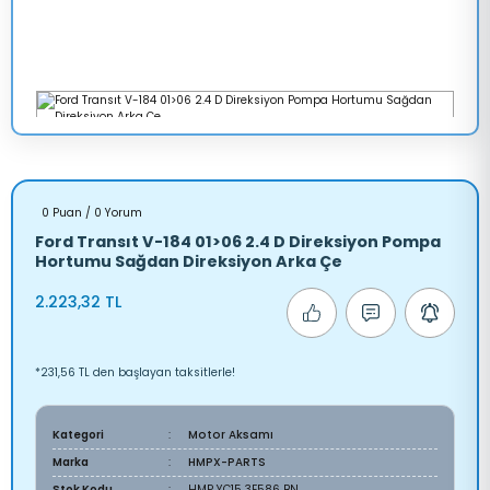
0 Puan / 0 Yorum
Ford Transıt V-184 01>06 2.4 D Direksiyon Pompa
Hortumu Sağdan Direksiyon Arka Çe
2.223,32 TL
*231,56 TL den başlayan taksitlerle!
Kategori
Motor Aksamı
Marka
HMPX-PARTS
Stok Kodu
HMP YC15 3E586 BN