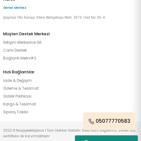
Genel Merkez
Şaşmaz Oto Sanayi Sitesi Bahçekapı Mah. 2570. Cad No: 35-A
Müşteri Destek Merkezi
İletişim Merkezine Git
Canlı Destek
Bağlantı Metni#2
Hızlı Bağlantılar
İade & Değişim
Ödeme & Teslimat
Gizlilik Politikası
Kargo & Teslimat
Sipariş Takibi
05077770583
2022 © Nospyedekparca | Tüm Hakları Saklıdır. Kredi kartı bilgileriniz 256Bit SSL
sertifikası ile korunmaktadır.