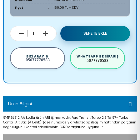
Fiyat
150,00 TL + KDV
SEPETE EKLE
BIZI ARAYIN
WHATSAPP ILE SIPARIŞ
05077770583
5077770583
Ürün Bilgisi
914F 6L612 AA kodlu ürün ARI İŞ markadır. Ford Transıt Turbo 2.5 Td 97- Turbo
Conta : Alt Sac (4 Delık) Şase numarasıyla whatsapp iletişim hattından parçanın
doğruluğunu kontrol edebilirsiniz. FORD araçlarına uygundur.