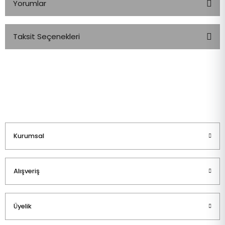
Yorumlar
Taksit Seçenekleri
Bu ürüne ilk yorumu siz yapın!
Yorum Yaz
Kurumsal
Alışveriş
Üyelik