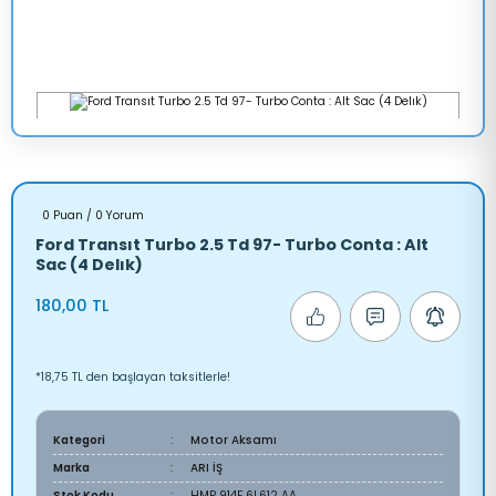
0 Puan / 0 Yorum
Ford Transıt Turbo 2.5 Td 97- Turbo Conta : Alt
Sac (4 Delık)
180,00 TL
*18,75 TL den başlayan taksitlerle!
Kategori
Motor Aksamı
Marka
ARI İŞ
Stok Kodu
HMP 914F 6L612 AA