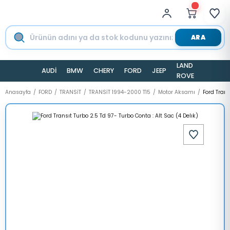
ARA
LAND
AUDİ
BMW
CHERY
FORD
JEEP
TESLA
ROVER
Anasayfa
FORD
TRANSİT
TRANSİT 1994-2000 T15
Motor Aksamı
Ford Trans