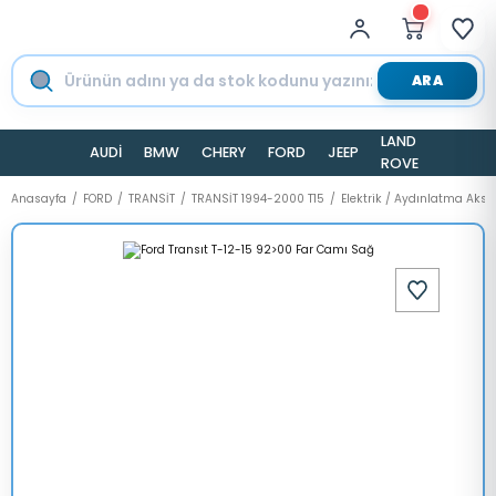
ARA
LAND
AUDİ
BMW
CHERY
FORD
JEEP
TESLA
ROVER
Anasayfa
FORD
TRANSİT
TRANSİT 1994-2000 T15
Elektrik / Aydınlatma Aks