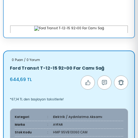
0 Puan / 0 Yorum
Ford Transıt T-12-15 92>00 Far Camı Sağ
644,69 TL
*67,14 TL den başlayan taksitlerle!
Kategori
Elektrik / Aydınlatma Aksamı
Marka
AYFAR
Stok Kodu
HMP 95VB 13060 CAM