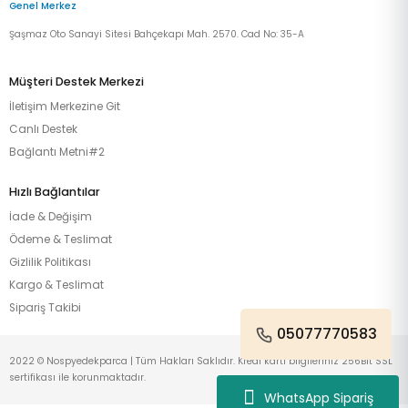
Genel Merkez
Şaşmaz Oto Sanayi Sitesi Bahçekapı Mah. 2570. Cad No: 35-A
Müşteri Destek Merkezi
İletişim Merkezine Git
Canlı Destek
Bağlantı Metni#2
Hızlı Bağlantılar
İade & Değişim
Ödeme & Teslimat
Gizlilik Politikası
Kargo & Teslimat
Sipariş Takibi
05077770583
2022 © Nospyedekparca | Tüm Hakları Saklıdır. Kredi kartı bilgileriniz 256Bit SSL
sertifikası ile korunmaktadır.
WhatsApp Sipariş