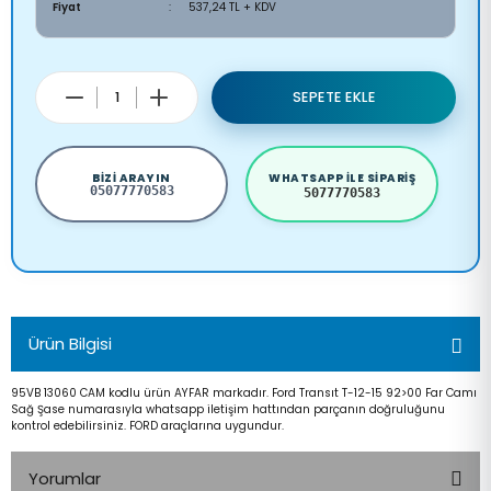
Fiyat
537,24 TL + KDV
SEPETE EKLE
BIZI ARAYIN
WHATSAPP ILE SIPARIŞ
05077770583
5077770583
Ürün Bilgisi
95VB 13060 CAM kodlu ürün AYFAR markadır. Ford Transıt T-12-15 92>00 Far Camı
Sağ Şase numarasıyla whatsapp iletişim hattından parçanın doğruluğunu
kontrol edebilirsiniz. FORD araçlarına uygundur.
Yorumlar