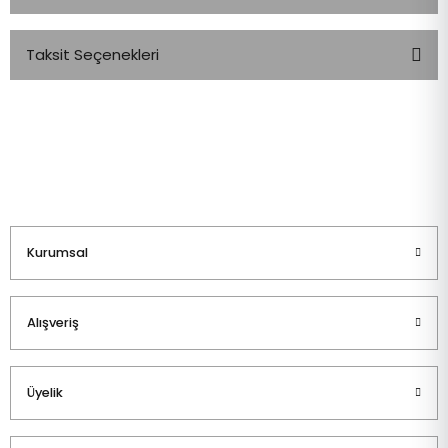
Taksit Seçenekleri
Bu ürüne ilk yorumu siz yapın!
Yorum Yaz
Kurumsal
Alışveriş
Üyelik