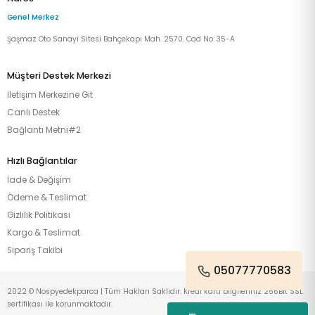
Genel Merkez
Şaşmaz Oto Sanayi Sitesi Bahçekapı Mah. 2570. Cad No: 35-A
Müşteri Destek Merkezi
İletişim Merkezine Git
Canlı Destek
Bağlantı Metni#2
Hızlı Bağlantılar
İade & Değişim
Ödeme & Teslimat
Gizlilik Politikası
Kargo & Teslimat
Sipariş Takibi
05077770583
2022 © Nospyedekparca | Tüm Hakları Saklıdır. Kredi kartı bilgileriniz 256Bit SSL
sertifikası ile korunmaktadır.