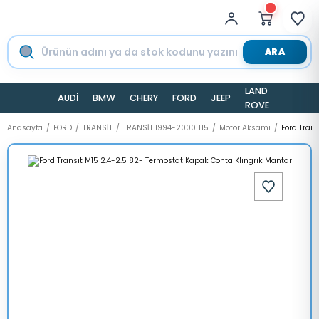
ARA
LAND
AUDİ
BMW
CHERY
FORD
JEEP
TESLA
ROVER
Anasayfa
FORD
TRANSİT
TRANSİT 1994-2000 T15
Motor Aksamı
Ford Tran