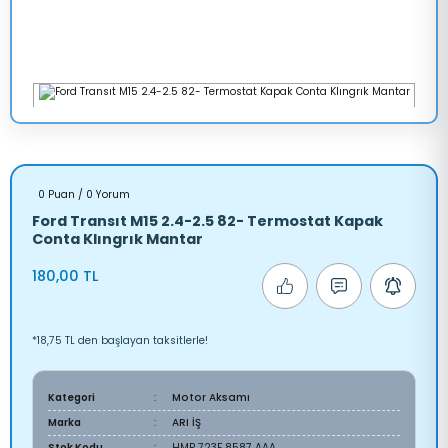
0 Puan / 0 Yorum
Ford Transıt M15 2.4-2.5 82- Termostat Kapak
Conta Klıngrık Mantar
180,00 TL
*18,75 TL den başlayan taksitlerle!
Kategori
Motor Aksamı
Marka
ARI İŞ
Stok Kodu
HMP 723F 8587 AAA