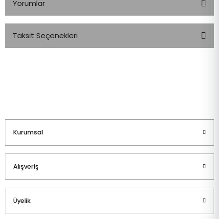
Yorumlar
Taksit Seçenekleri
Bu ürüne ilk yorumu siz yapın!
Yorum Yaz
Kurumsal
Alışveriş
Üyelik