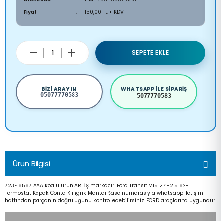
Fiyat
150,00 TL + KDV
SEPETE EKLE
BIZI ARAYIN
WHATSAPP ILE SIPARIŞ
05077770583
5077770583
Ürün Bilgisi
723F 8587 AAA kodlu ürün ARI İŞ markadır. Ford Transıt M15 2.4-2.5 82-
Termostat Kapak Conta Klıngrık Mantar Şase numarasıyla whatsapp iletişim
hattından parçanın doğruluğunu kontrol edebilirsiniz. FORD araçlarına uygundur.