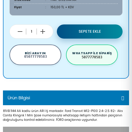
Fiyat
150,00 TL + KDV
SEPETE EKLE
BIZI ARAYIN
WHATSAPP ILE SIPARIŞ
05077770583
5077770583
Ürün Bilgisi
81VB 1144 AA kodlu ürün ARI İŞ markadır. Ford Transıt M12-P100 2.4-2.5 82- Aks
Conta Klıngrık 1 Mm Şase numarasıyla whatsapp iletişim hattından parçanın
doğruluğunu kontrol edebilirsiniz. FORD araçlarına uygundur.