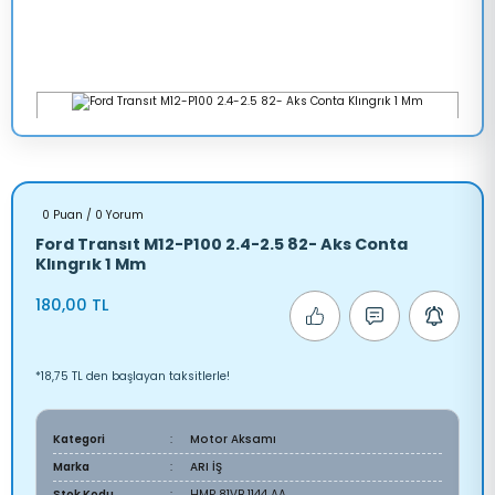
0 Puan / 0 Yorum
Ford Transıt M12-P100 2.4-2.5 82- Aks Conta
Klıngrık 1 Mm
180,00 TL
*18,75 TL den başlayan taksitlerle!
Kategori
Motor Aksamı
Marka
ARI İŞ
Stok Kodu
HMP 81VB 1144 AA