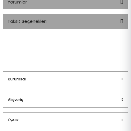
Yorumlar
Taksit Seçenekleri
Bu ürüne ilk yorumu siz yapın!
Yorum Yaz
Kurumsal
Alışveriş
Üyelik