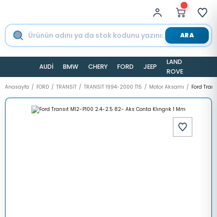
ARA
LAND
AUDİ
BMW
CHERY
FORD
JEEP
TESLA
ROVER
Anasayfa
FORD
TRANSİT
TRANSİT 1994-2000 T15
Motor Aksamı
Ford Trans