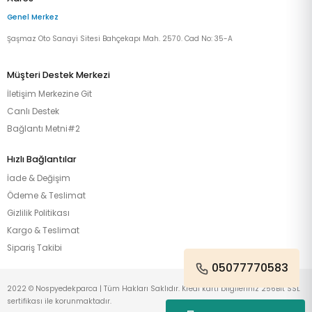
Genel Merkez
Şaşmaz Oto Sanayi Sitesi Bahçekapı Mah. 2570. Cad No: 35-A
Müşteri Destek Merkezi
İletişim Merkezine Git
Canlı Destek
Bağlantı Metni#2
Hızlı Bağlantılar
İade & Değişim
Ödeme & Teslimat
Gizlilik Politikası
Kargo & Teslimat
Sipariş Takibi
05077770583
2022 © Nospyedekparca | Tüm Hakları Saklıdır. Kredi kartı bilgileriniz 256Bit SSL
sertifikası ile korunmaktadır.