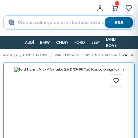
ARA
LAND
AUDİ
BMW
CHERY
FORD
JEEP
TESLA
ROVER
Anasayfa
FORD
TRANSİT
TRANSİT 1994-2000 T15
Motor Aksamı
Ford Tran