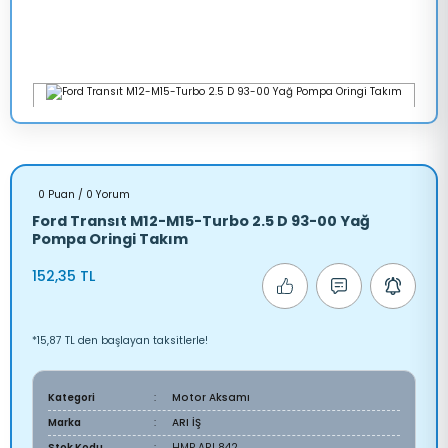
0 Puan / 0 Yorum
Ford Transıt M12-M15-Turbo 2.5 D 93-00 Yağ
Pompa Oringi Takım
152,35 TL
*15,87 TL den başlayan taksitlerle!
Kategori
Motor Aksamı
Marka
ARI İŞ
Stok Kodu
HMP ARI 842