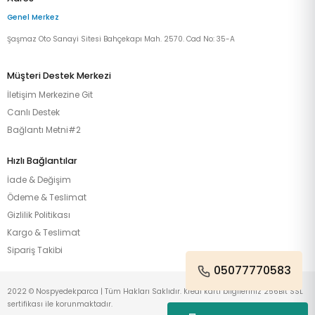
Genel Merkez
Şaşmaz Oto Sanayi Sitesi Bahçekapı Mah. 2570. Cad No: 35-A
Müşteri Destek Merkezi
İletişim Merkezine Git
Canlı Destek
Bağlantı Metni#2
Hızlı Bağlantılar
İade & Değişim
Ödeme & Teslimat
Gizlilik Politikası
Kargo & Teslimat
Sipariş Takibi
05077770583
2022 © Nospyedekparca | Tüm Hakları Saklıdır. Kredi kartı bilgileriniz 256Bit SSL
sertifikası ile korunmaktadır.