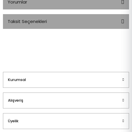
Yorumlar
Taksit Seçenekleri
Bu ürüne ilk yorumu siz yapın!
Yorum Yaz
Kurumsal
Alışveriş
Üyelik