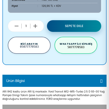
Fiyat
126,96 TL + KDV
SEPETE EKLE
BIZI ARAYIN
WHATSAPP ILE SIPARIŞ
05077770583
5077770583
Ürün Bilgisi
ARI 842 kodlu ürün ARI İŞ markadır. Ford Transıt M12-M15-Turbo 2.5 D 93-00 Yağ
Pompa Oringi Takım Şase numarasıyla whatsapp iletişim hattından parçanın
doğruluğunu kontrol edebilirsiniz. FORD araçlarına uygundur.