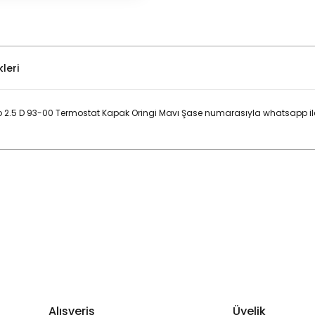
leri
bo 2.5 D 93-00 Termostat Kapak Oringi Mavı Şase numarasıyla whatsapp ile
Bu ürüne ilk yorumu siz yapın!
Yorum Yaz
Alışveriş
Üyelik