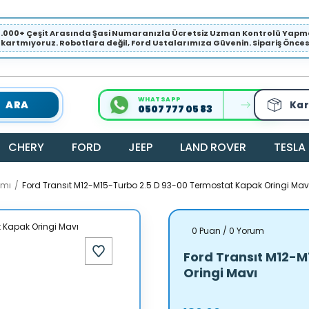
1.000+ Çeşit Arasında Şasi Numaranızla Ücretsiz Uzman Kontrolü Ya
ıkartmıyoruz. Robotlara değil, Ford Ustalarımıza Güvenin. Sipariş Öncesi 
WHATSAPP
ARA
Kar
0507 777 05 83
CHERY
FORD
JEEP
LAND ROVER
TESLA
amı
Ford Transıt M12-M15-Turbo 2.5 D 93-00 Termostat Kapak Oringi Mav
0 Puan / 0 Yorum
Ford Transıt M12-
Oringi Mavı