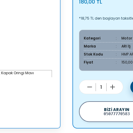
180,00 TL
*18,75 TL den başlayan taksitle
Kategori
Motor
Marka
ARI İŞ
Stok Kodu
HMP A
Fiyat
150,00
BIZI ARAYIN
05077770583