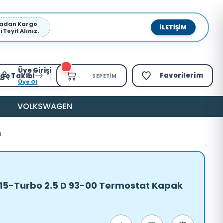
pmadan Kargo
İLETIŞIM
Teyit Alınız.
Üye Girişi
Favorilerim
go Takibi
SEPETIM
Üye Ol
VOLKSWAGEN
ı
M15-Turbo 2.5 D 93-00 Termostat Kapak