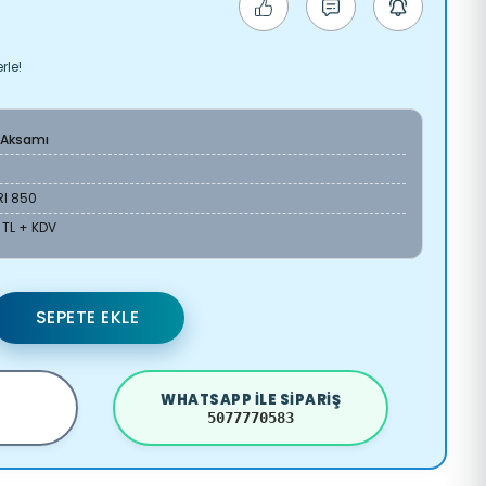
rle!
 Aksamı
RI 850
 TL + KDV
SEPETE EKLE
WHATSAPP ILE SIPARIŞ
5077770583