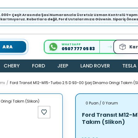
1.000+ Çeşit Arasında Şasi Numaranızla Ücretsiz Uzman Kontrolü Ya
ıkartmıyoruz. Robotlara değil, Ford Ustalarımıza Güvenin. Sipariş Öncesi 
WHATSAPP
ARA
Kar
0507 777 05 83
CHERY
FORD
JEEP
LAND ROVER
TESLA
amı
Ford Transıt M12-M15-Turbo 2.5 D 93-00 Şarj Dinamo Oringi Takım (Sl
0 Puan / 0 Yorum
Ford Transıt M12-M
Takım (Slikon)