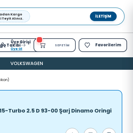
pmadan Kargo
İLETIŞIM
Teyit Alınız.
Üye Girişi
Favorilerim
go Takibi
SEPETIM
Üye Ol
VOLKSWAGEN
ikon)
15-Turbo 2.5 D 93-00 Şarj Dinamo Oringi