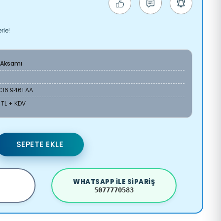
rle!
 Aksamı
C16 9461 AA
 TL + KDV
SEPETE EKLE
WHATSAPP ILE SIPARIŞ
5077770583