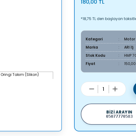
180,00 TL
*18,75 TL den başlayan taksitle
Kategori
Motor
Marka
ARI İŞ
Stok Kodu
HMP 7
Fiyat
150,00
BIZI ARAYIN
05077770583