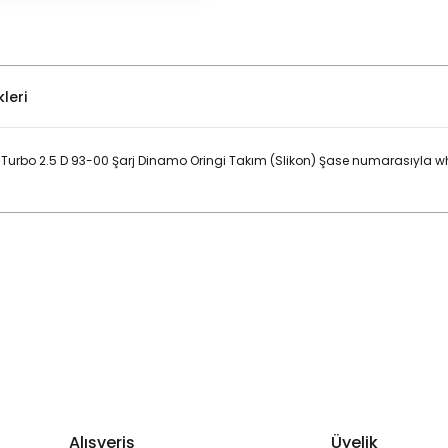
leri
5-Turbo 2.5 D 93-00 Şarj Dinamo Oringi Takım (Slikon) Şase numarasıyla 
Bu ürüne ilk yorumu siz yapın!
Yorum Yaz
Alışveriş
Üyelik