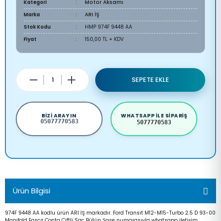
Kategori
Motor Aksamı
Marka
ARI İŞ
Stok Kodu
HMP 974F 9448 AA
Fiyat
150,00 TL + KDV
SEPETE EKLE
BIZI ARAYIN
WHATSAPP ILE SIPARIŞ
05077770583
5077770583
Ürün Bilgisi
974F 9448 AA kodlu ürün ARI İŞ markadır. Ford Transıt M12-M15-Turbo 2.5 D 93-00
Manifold Egsoz Conta Çiftli Sac Bütün Şase numarasıyla whatsapp iletişim