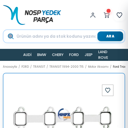
ARA
LAND
AUDİ
BMW
CHERY
FORD
JEEP
TESLA
ROVER
Anasayfa
FORD
TRANSİT
TRANSİT 1994-2000 T15
Motor Aksamı
Ford Tran