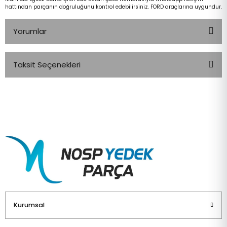
hattından parçanın doğruluğunu kontrol edebilirsiniz. FORD araçlarına uygundur.
Yorumlar
Taksit Seçenekleri
Bu ürüne ilk yorumu siz yapın!
Yorum Yaz
Kurumsal